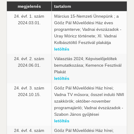
megjelenés
tartalom
24. évf. 1. szám
Március 15-Nemzeti Ünnepünk ; a
2024.03.01.
Göőz Pál Művelődési Ház éves
programterve; Vadnai évszázadok -
Uray Móricz története; XI. Vadnai
Kolbásztöltő Fesztivál plakátja
letöltés
24. évf. 2. szám
Választás 2024; Képviselőjelöltek
2024.06.01.
bemutatkozása; Kemence Fesztivál
Plakát
letöltés
24. évf. 3. szám
Göőz Pál Művelődési Ház hírei;
2024.10.15.
Vadna TV műsora; ősszel induló NMI
szakkörök; október-november
programajánló; Vadnai évszázadok -
Szabon János gyűjtései
letöltés
24. évf. 4. szám
Göőz Pál Művelődési Ház hírei;