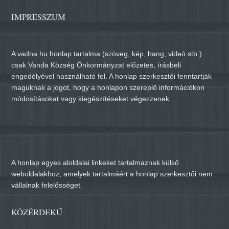
IMPRESSZUM
A vadna.hu honlap tartalma (szöveg, kép, hang, videó stb.)
csak Vanda Község Önkormányzat előzetes, írásbeli
engedélyével használható fel. A honlap szerkesztői fenntartják
maguknak a jogot, hogy a honlapon szereplő információkon
módosításokat vagy kiegészítéseket végezzenek.
A honlap egyes aloldalai linkeket tartalmaznak külső
weboldalakhoz, amelyek tartalmáért a honlap szerkesztői nem
vállalnak felelősséget.
KÖZÉRDEKŰ