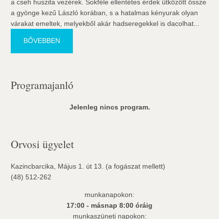
a cseh huszita vezérek. Sokféle ellentétes érdek ütközött össze
a gyönge kezű László korában, s a hatalmas kényurak olyan
várakat emeltek, melyekből akár hadseregekkel is dacolhat...
BŐVEBBEN
Programajanló
Jelenleg nincs program.
Orvosi ügyelet
Kazincbarcika, Május 1. út 13. (a fogászat mellett)
(48) 512-262
munkanapokon:
17:00 - másnap 8:00 óráig
munkaszüneti napokon: