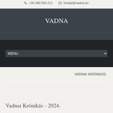
+36 (48) 505-211
hivatal@vadna.hu
VADNA
VADNAI KRÓNIKÁS
Vadnai Krónikás - 2024.