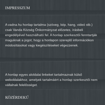
IMPRESSZUM
A vadna.hu honlap tartalma (szöveg, kép, hang, videó stb.)
csak Vanda Község Önkormányzat előzetes, írásbeli
engedélyével használható fel. A honlap szerkesztői fenntartják
maguknak a jogot, hogy a honlapon szereplő információkon
módosításokat vagy kiegészítéseket végezzenek.
A honlap egyes aloldalai linkeket tartalmaznak külső
weboldalakhoz, amelyek tartalmáért a honlap szerkesztői nem
vállalnak felelősséget.
KÖZÉRDEKŰ