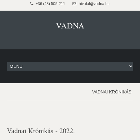
+36 (48) 505-211
hivatal@vadna.hu
VADNA
VADNAI KRÓNIKÁS
Vadnai Krónikás - 2022.