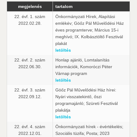
megjelenés
tartalom
22. évf. 1. szám
Önkormányzati Hírek, Alapítási
2022.02.28.
emlékév; Göőz Pál Művelődési Ház
éves programterve; Március 15-i
meghívó; IX. Kolbásztöltő Fesztivál
plakát
letöltés
22. évf. 2. szám
Honlap ajánló, Lomtalanítás
2022.06.30.
információk, Komoróczi Péter
Várnap program
letöltés
22. évf. 3. szám
Göőz Pál Művelődési Ház hírei:
2022.09.12.
Nyári visszatekintő, őszi
programajánló; Szüreti Fesztivál
plakátja
letöltés
22. évf. 4. szám
Önkormányzati hírek - évértékelés;
2022.12.01.
Szociális tüzifa; Posta; 2023