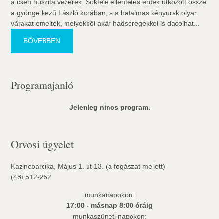
a cseh huszita vezérek. Sokféle ellentétes érdek ütközött össze
a gyönge kezű László korában, s a hatalmas kényurak olyan
várakat emeltek, melyekből akár hadseregekkel is dacolhat...
BŐVEBBEN
Programajanló
Jelenleg nincs program.
Orvosi ügyelet
Kazincbarcika, Május 1. út 13. (a fogászat mellett)
(48) 512-262
munkanapokon:
17:00 - másnap 8:00 óráig
munkaszüneti napokon: