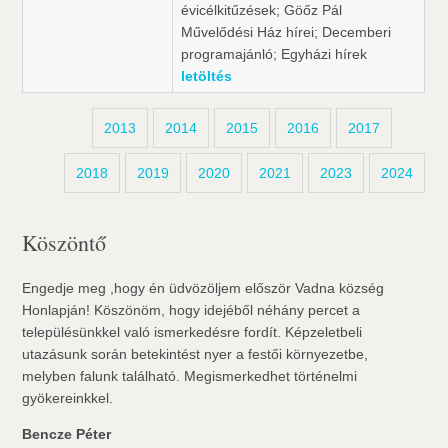
évicélkitűzések; Göőz Pál
Művelődési Ház hírei; Decemberi
programajánló; Egyházi hírek
letöltés
2013
2014
2015
2016
2017
2018
2019
2020
2021
2023
2024
Köszöntő
Engedje meg ,hogy én üdvözöljem először Vadna község
Honlapján! Köszönöm, hogy idejéből néhány percet a
településünkkel való ismerkedésre fordít. Képzeletbeli
utazásunk során betekintést nyer a festői környezetbe,
melyben falunk található. Megismerkedhet történelmi
gyökereinkkel.
Bencze Péter