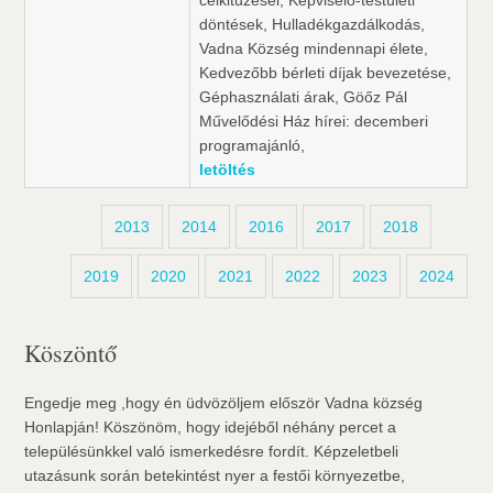
célkitűzései, Képviselő-testületi
döntések, Hulladékgazdálkodás,
Vadna Község mindennapi élete,
Kedvezőbb bérleti díjak bevezetése,
Géphasználati árak, Göőz Pál
Művelődési Ház hírei: decemberi
programajánló,
letöltés
2013
2014
2016
2017
2018
2019
2020
2021
2022
2023
2024
Köszöntő
Engedje meg ,hogy én üdvözöljem először Vadna község
Honlapján! Köszönöm, hogy idejéből néhány percet a
településünkkel való ismerkedésre fordít. Képzeletbeli
utazásunk során betekintést nyer a festői környezetbe,