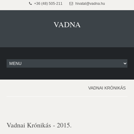
+36 (48) 505-211
hivatal@vadna.hu
VADNA
VADNAI KRÓNIKÁS
Vadnai Krónikás - 2015.