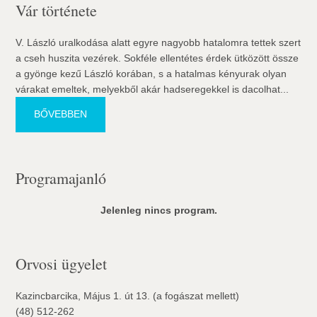
Vár története
V. László uralkodása alatt egyre nagyobb hatalomra tettek szert
a cseh huszita vezérek. Sokféle ellentétes érdek ütközött össze
a gyönge kezű László korában, s a hatalmas kényurak olyan
várakat emeltek, melyekből akár hadseregekkel is dacolhat...
BŐVEBBEN
Programajanló
Jelenleg nincs program.
Orvosi ügyelet
Kazincbarcika, Május 1. út 13. (a fogászat mellett)
(48) 512-262