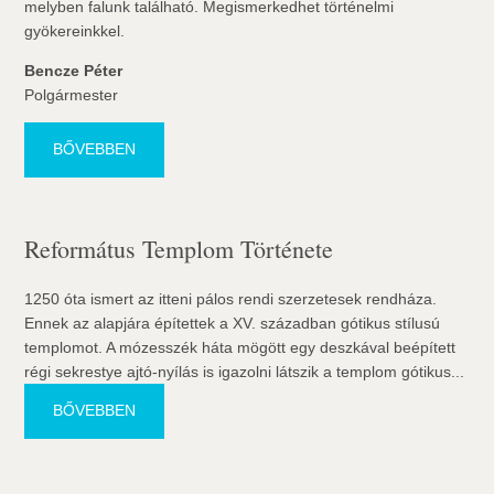
melyben falunk található. Megismerkedhet történelmi
gyökereinkkel.
Bencze Péter
Polgármester
BŐVEBBEN
Református Templom Története
1250 óta ismert az itteni pálos rendi szerzetesek rendháza.
Ennek az alapjára építettek a XV. században gótikus stílusú
templomot. A mózesszék háta mögött egy deszkával beépített
régi sekrestye ajtó-nyílás is igazolni látszik a templom gótikus...
BŐVEBBEN