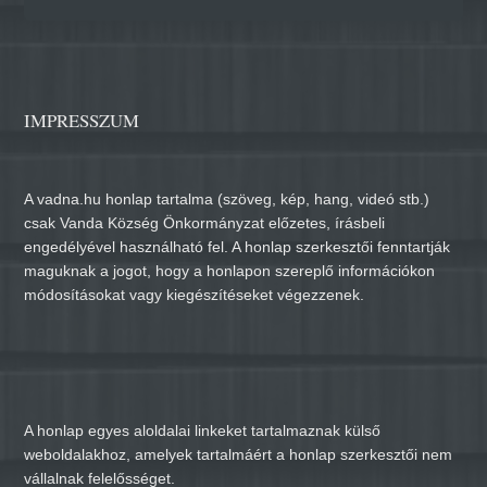
IMPRESSZUM
A vadna.hu honlap tartalma (szöveg, kép, hang, videó stb.)
csak Vanda Község Önkormányzat előzetes, írásbeli
engedélyével használható fel. A honlap szerkesztői fenntartják
maguknak a jogot, hogy a honlapon szereplő információkon
módosításokat vagy kiegészítéseket végezzenek.
A honlap egyes aloldalai linkeket tartalmaznak külső
weboldalakhoz, amelyek tartalmáért a honlap szerkesztői nem
vállalnak felelősséget.