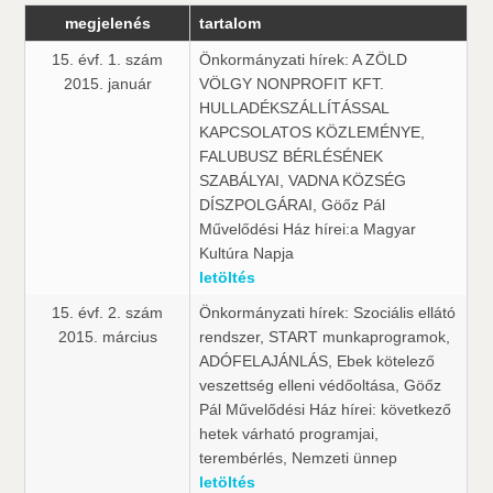
megjelenés
tartalom
15. évf. 1. szám
Önkormányzati hírek: A ZÖLD
2015. január
VÖLGY NONPROFIT KFT.
HULLADÉKSZÁLLÍTÁSSAL
KAPCSOLATOS KÖZLEMÉNYE,
FALUBUSZ BÉRLÉSÉNEK
SZABÁLYAI, VADNA KÖZSÉG
DÍSZPOLGÁRAI, Göőz Pál
Művelődési Ház hírei:a Magyar
Kultúra Napja
letöltés
15. évf. 2. szám
Önkormányzati hírek: Szociális ellátó
2015. március
rendszer, START munkaprogramok,
ADÓFELAJÁNLÁS, Ebek kötelező
veszettség elleni védőoltása, Göőz
Pál Művelődési Ház hírei: következő
hetek várható programjai,
terembérlés, Nemzeti ünnep
letöltés