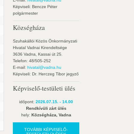
E-mail:
hivatal@vadna.hu
Képviseli: Bencze Péter
polgármester
Községháza
Szuhakállói Közös Önkormányzati
Hivatal Vadnai Kirendeltsége
3636 Vadna, Kassai út 25.
Telefon: 48/505-252
E-mail:
hivatal@vadna.hu
Képviseli: Dr. Herczeg Tibor jegyző
Képviselő-testületi ülés
időpont:
2026.07.15. - 14.00
Rendkívüli zárt ülés
hely:
Községháza, Vadna
TOVÁBBI KÉPVISELŐ-