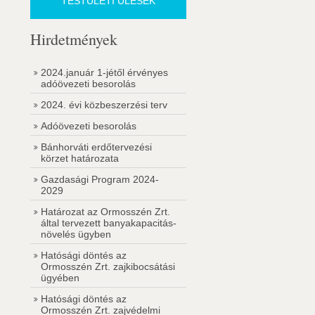
TESTÜLETI ÜLÉSEK
Hirdetmények
2024.január 1-jétől érvényes
adóövezeti besorolás
2024. évi közbeszerzési terv
Adóövezeti besorolás
Bánhorváti erdőtervezési
körzet határozata
Gazdasági Program 2024-
2029
Határozat az Ormosszén Zrt.
által tervezett banyakapacitás-
növelés ügyben
Hatósági döntés az
Ormosszén Zrt. zajkibocsátási
ügyében
Hatósági döntés az
Ormosszén Zrt. zajvédelmi