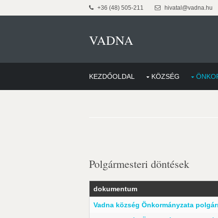
+36 (48) 505-211
hivatal@vadna.hu
VADNA
KEZDŐOLDAL
KÖZSÉG
ÖNKO
Polgármesteri döntések
dokumentum
Vadna község Önkormányzata polgárm