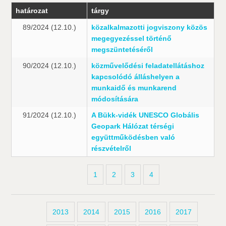
határozat
tárgy
89/2024 (12.10.)
közalkalmazotti jogviszony közös
megegyezéssel történő
megszüntetéséről
90/2024 (12.10.)
közművelődési feladatellátáshoz
kapcsolódó álláshelyen a
munkaidő és munkarend
módosítására
91/2024 (12.10.)
A Bükk-vidék UNESCO Globális
Geopark Hálózat térségi
együttműködésben való
részvételről
1
2
3
4
2013
2014
2015
2016
2017