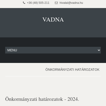
+36 (48) 505-211
hivatal@vadna.hu
VADNA
ÖNKORMÁNYZATI HATÁROZATOK
Önkormányzati határozatok - 2024.