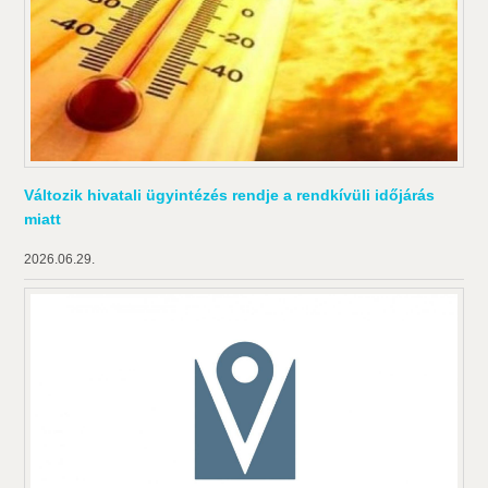
Változik hivatali ügyintézés rendje a rendkívüli időjárás
miatt
2026.06.29.