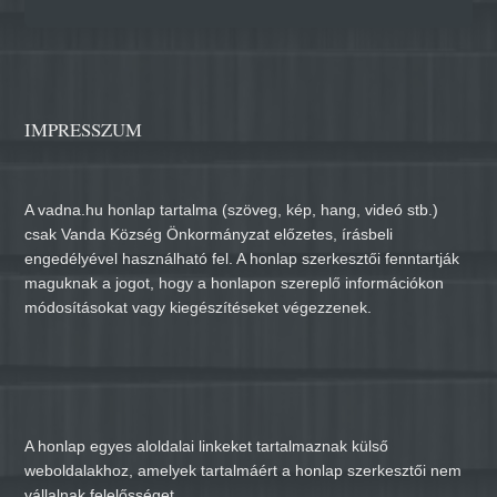
IMPRESSZUM
A vadna.hu honlap tartalma (szöveg, kép, hang, videó stb.)
csak Vanda Község Önkormányzat előzetes, írásbeli
engedélyével használható fel. A honlap szerkesztői fenntartják
maguknak a jogot, hogy a honlapon szereplő információkon
módosításokat vagy kiegészítéseket végezzenek.
A honlap egyes aloldalai linkeket tartalmaznak külső
weboldalakhoz, amelyek tartalmáért a honlap szerkesztői nem
vállalnak felelősséget.