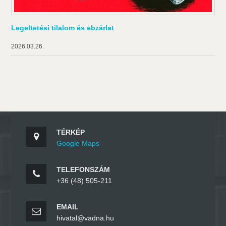
Legeltetési tilalom és ebzárlat
2026.03.26.
TÉRKÉP
Google Maps
TELEFONSZÁM
+36 (48) 505-211
EMAIL
hivatal@vadna.hu