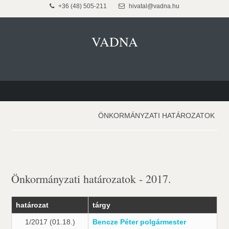
+36 (48) 505-211
hivatal@vadna.hu
VADNA
ÖNKORMÁNYZATI HATÁROZATOK
Önkormányzati határozatok - 2017.
határozat
tárgy
1/2017 (01.18.)
Bencze Péter polgármester