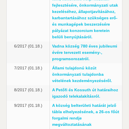
fejlesztésére, önkormányzati utak
kezeléséhez, állapotjavításához,
karbantartásához szükséges erő-
és munkagépek beszerzésére
pályázat konzorcium keretein
belüli benyújtásáról.
6/2017 (01.18.)
Vadna község 780 éves jubileumi
évére tervezett esemény-,
programsorozatról.
7/2017 (01.18.)
Állami tulajdonú közút
önkormányzati tulajdonba
vételének kezdeményezéséről.
8/2017 (01.18.)
A Petőfi és Kossuth út határaihoz
igazodó telekalakításról.
9/2017 (01.18.)
A község belterületi határát jelző
tábla elhelyezésének, a 26-os főút
forgalmi rendje
megváltoztatásának