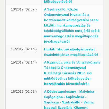
költségvetéséről
13/2017 (02.07.)
A Szuhakállói Közös
Önkormányzati Hivatal és a
hozzárendelt költségvetési szerv
közötti munkamegosztás és
felelősségvállalás rendjéről szóló
munkamegosztási megállapodás
jóváhagyásáról
14/2017 (02.14.)
Hurták Tiborné alpolgármester
tiszteletdíjának megállapításáról
15/2017 (02.14.)
A Kazincbarcika és Vonzáskörzete
Többcélú Önkormányzati
Kistérségi Társulás 2017. évi
működéséhez költségvetési
hozzájárulás biztosításáról.
16/2017 (02.07.)
A Dédestapolcsány - Mályinka -
Sajógalgóc - Sajóivánka -
Sajókaza - Szuhakálló - Vadna
Nappali Szociális Központ