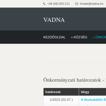
+36 (48) 505-211
hivatal@vadna.hu
VADNA
KEZDŐOLDAL
KÖZSÉG
ÖNKO
Önkormányzati határozatok -
határozat
tárgy
1/2023 (02.07.)
A Szuhakállói K