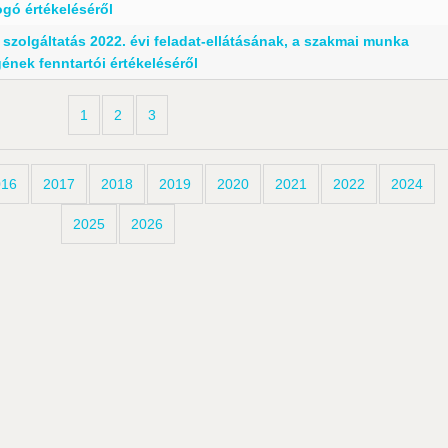
ogó értékeléséről
szolgáltatás 2022. évi feladat-ellátásának, a szakmai munka
nek fenntartói értékeléséről
1
2
3
016
2017
2018
2019
2020
2021
2022
2024
2025
2026