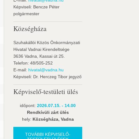
E-mail:
hivatal@vadna.hu
Képviseli: Bencze Péter
polgármester
Községháza
Szuhakállói Közös Önkormányzati
Hivatal Vadnai Kirendeltsége
3636 Vadna, Kassai út 25.
Telefon: 48/505-252
E-mail:
hivatal@vadna.hu
Képviseli: Dr. Herczeg Tibor jegyző
Képviselő-testületi ülés
időpont:
2026.07.15. - 14.00
Rendkívüli zárt ülés
hely:
Községháza, Vadna
TOVÁBBI KÉPVISELŐ-