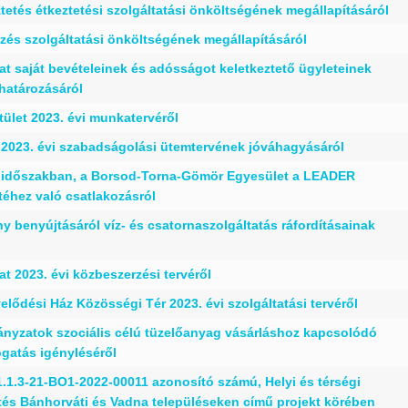
etés étkeztetési szolgáltatási önköltségének megállapításáról
ezés szolgáltatási önköltségének megállapításáról
t saját bevételeinek és adósságot keletkeztető ügyleteinek
határozásáról
tület 2023. évi munkatervéről
 2023. évi szabadságolási ütemtervének jóváhagyásáról
 időszakban, a Borsod-Torna-Gömör Egyesület a LEADER
etéhez való csatlakozásról
y benyújtásáról víz- és csatornaszolgáltatás ráfordításainak
 2023. évi közbeszerzési tervéről
lődési Ház Közösségi Tér 2023. évi szolgáltatási tervéről
ányzatok szociális célú tüzelőanyag vásárláshoz kapcsolódó
ogatás igényléséről
1.3-21-BO1-2022-00011 azonosító számú, Helyi és térségi
ztés Bánhorváti és Vadna településeken című projekt körében