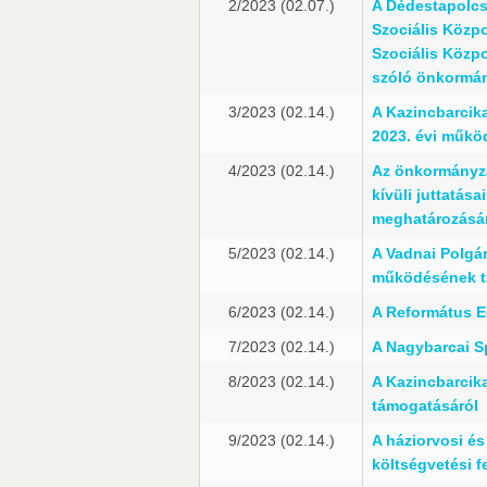
2/2023 (02.07.)
A Dédestapolcs
Szociális Közpo
Szociális Közpo
szóló önkormán
3/2023 (02.14.)
A Kazincbarcik
2023. évi működ
4/2023 (02.14.)
Az önkormányzat
kívüli juttatás
meghatározásá
5/2023 (02.14.)
A Vadnai Polgá
működésének t
6/2023 (02.14.)
A Református E
7/2023 (02.14.)
A Nagybarcai S
8/2023 (02.14.)
A Kazincbarcik
támogatásáról
9/2023 (02.14.)
A háziorvosi és
költségvetési f