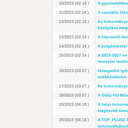
10/2023 (02.14.)
A gyermekétkezt
11/2023 (02.14.)
A szociális étk
12/2023 (02.14.)
Az önkormányza
középtávú meg
13/2023 (02.14.)
A képviselő-tes
14/2023 (02.14.)
A polgármester
15/2023 (02.14.)
A 2023-2027-es
tervezési terül
16/2023 (03.07.)
támogatási igén
csökkentésére
17/2023 (03.07.)
Az önkormányzat
18/2023 (03.07.)
A Göőz Pál Műve
19/2023 (04.18.)
A helyi önkorm
kiegészítő tám
20/2023 (04.18.)
A TOP_PLUSZ-1.
turizmusfejles