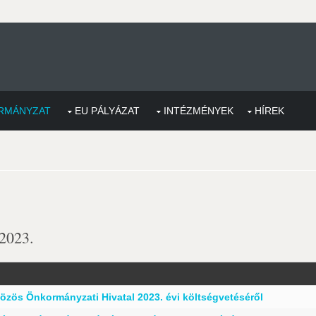
RMÁNYZAT
EU PÁLYÁZAT
INTÉZMÉNYEK
HÍREK
 2023.
özös Önkormányzati Hivatal 2023. évi költségvetéséről