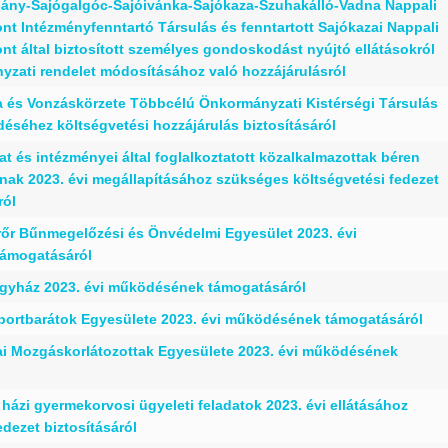
ány-Sajógalgóc-Sajóivánka-Sajókaza-Szuhakálló-Vadna Nappali
nt Intézményfenntartó Társulás és fenntartott Sajókazai Nappali
nt által biztosított személyes gondoskodást nyújtó ellátásokról
yzati rendelet módosításához való hozzájárulásról
a és Vonzáskörzete Többcélú Önkormányzati Kistérségi Társulás
éséhez költségvetési hozzájárulás biztosításáról
 és intézményei által foglalkoztatott közalkalmazottak béren
ainak 2023. évi megállapításához szükséges költségvetési fedezet
ról
rőr Bűnmegelőzési és Önvédelmi Egyesület 2023. évi
ámogatásáról
gyház 2023. évi működésének támogatásáról
portbarátok Egyesülete 2023. évi működésének támogatásáról
ai Mozgáskorlátozottak Egyesülete 2023. évi működésének
 házi gyermekorvosi ügyeleti feladatok 2023. évi ellátásához
edezet biztosításáról