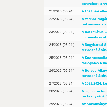
benyújtott terve
21/2023 (05.24.)
A 2022. évi elle
22/2023 (05.24.)
A Vadnai Polgá
önkormányzati 
23/2023 (05.24.)
A Református E
elszámolásáról
24/2023 (05.24.)
A Nagybarcai S
felhasználásán
25/2023 (05.24.)
A Kazincbarcik
támogatás felh
26/2023 (05.24.)
A Borsod Állat
felhasználásán
27/2023 (05.24.)
A 2023/2024. t
28/2023 (05.24.)
A sajókazai Nap
tevékenységérő
29/2023 (05.24.)
Az önkormányza