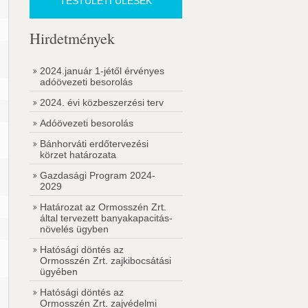
TESTÜLETI ÜLÉSEK
Hirdetmények
2024.január 1-jétől érvényes
adóövezeti besorolás
2024. évi közbeszerzési terv
Adóövezeti besorolás
Bánhorváti erdőtervezési
körzet határozata
Gazdasági Program 2024-
2029
Határozat az Ormosszén Zrt.
által tervezett banyakapacitás-
növelés ügyben
Hatósági döntés az
Ormosszén Zrt. zajkibocsátási
ügyében
Hatósági döntés az
Ormosszén Zrt. zajvédelmi