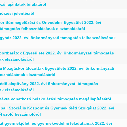
zői ajánlatok bírálatáról
nőrzési jelentésről
rőr Bűnmegelőzési és Önvédelmi Egyesület 2022. évi
támogatás felhasználásának elszámolásáról
gyház 2022. évi önkormányzati támogatás felhasználásának
portbarátok Egyesülete 2022. évi önkormányzati támogatás
ak elszámolásáról
ai Mozgáskorlátozottak Egyesülete 2022. évi önkormányzati
asználásának elszámolásáról
védő alapítvány 2022. évi önkormányzati támogatás
ak elszámolásáról
anévre vonatkozó beiskolázási támogatás megállapításáról
pali Szociális Központ és Gyermekjóléti Szolgálat 2022. évi
l szóló beszámolóról
t gyermekjóléti és gyermekvédelmi feladatainak 2022. évi