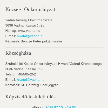
Községi Önkormányzat
Vadna Köszég Önkormányzata
3636 Vadna, Kassai út 25.
Honlap: www.vadna.hu
E-mail:
hivatal@vadna.hu
Képviseli: Bencze Péter polgármester
Községháza
Szuhakállói Közös Önkormányzati Hivatal Vadnai Kirendeltsége
3636 Vadna, Kassai út 25.
Telefon: 48/505-252
E-mail:
hivatal@vadna.hu
Képviseli: Dr. Herczeg Tibor jegyző
Képviselő-testületi ülés
időpont:
2026.07.15. - 14.00