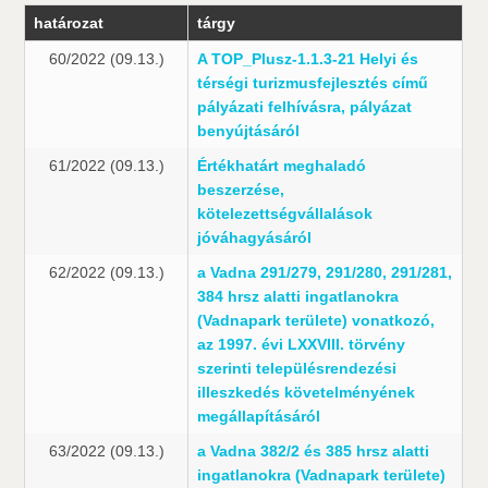
határozat
tárgy
60/2022 (09.13.)
A TOP_Plusz-1.1.3-21 Helyi és
térségi turizmusfejlesztés című
pályázati felhívásra, pályázat
benyújtásáról
61/2022 (09.13.)
Értékhatárt meghaladó
beszerzése,
kötelezettségvállalások
jóváhagyásáról
62/2022 (09.13.)
a Vadna 291/279, 291/280, 291/281,
384 hrsz alatti ingatlanokra
(Vadnapark területe) vonatkozó,
az 1997. évi LXXVIII. törvény
szerinti településrendezési
illeszkedés követelményének
megállapításáról
63/2022 (09.13.)
a Vadna 382/2 és 385 hrsz alatti
ingatlanokra (Vadnapark területe)