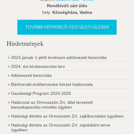
Rendkívüli zárt ülés
hely:
Községháza, Vadna
TOVÁBBI KÉPVISELŐ-TESTÜLETI ÜLÉSEK
Hirdetmények
2024.január 1-jétől érvényes adóövezeti besorolás
2024. évi közbeszerzési terv
Adóövezeti besorolás
Bánhorváti erdőtervezési körzet határozata
Gazdasági Program 2024-2029
Határozat az Ormosszén Zrt. által tervezett
banyakapacitás-növelés ügyben
Hatósági döntés az Ormosszén Zrt. zajkibocsátási ügyében
Hatósági döntés az Ormosszén Zrt. zajvédelmi terve
ügyében