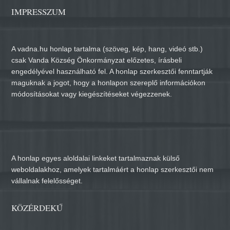
IMPRESSZUM
A vadna.hu honlap tartalma (szöveg, kép, hang, videó stb.)
csak Vanda Község Önkormányzat előzetes, írásbeli
engedélyével használható fel. A honlap szerkesztői fenntartják
maguknak a jogot, hogy a honlapon szereplő információkon
módosításokat vagy kiegészítéseket végezzenek.
A honlap egyes aloldalai linkeket tartalmaznak külső
weboldalakhoz, amelyek tartalmáért a honlap szerkesztői nem
vállalnak felelősséget.
KÖZÉRDEKŰ