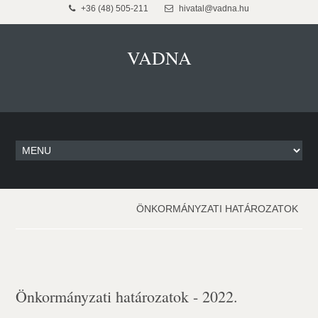
+36 (48) 505-211
hivatal@vadna.hu
VADNA
ÖNKORMÁNYZATI HATÁROZATOK
Önkormányzati határozatok - 2022.