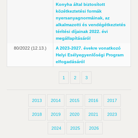
Konyha által biztosított
közétkeztetési formák
nyersanyagnormáinak, az
alkalmazotti és vendégétkeztetés
térítési díjainak 2022. évi
megállapításáról
80/2022 (12.13.)
A 2023-2027. évekre vonatkozó
Helyi Esélyegyenlőségi Program
elfogadásáról
1
2
3
2013
2014
2015
2016
2017
2018
2019
2020
2021
2023
2024
2025
2026