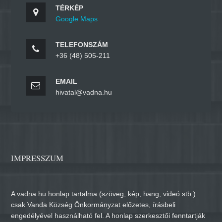
TÉRKÉP
Google Maps
TELEFONSZÁM
+36 (48) 505-211
EMAIL
hivatal@vadna.hu
IMPRESSZUM
A vadna.hu honlap tartalma (szöveg, kép, hang, videó stb.)
csak Vanda Község Önkormányzat előzetes, írásbeli
engedélyével használható fel. A honlap szerkesztői fenntartják