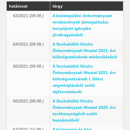
határozat
tárgy
63/2021 (09.08.)
A kistelepülési önkormányzati
rendezvények támogatására
benyújtott igénylés
jóváhagyásáról
64/2021 (09.08.)
A Szuhakállói Közös
Önkormányzati Hivatal 2021. évi
költségvetésének módosításáról
65/2021 (09.08.)
A Szuhakállói Közös
Önkormányzati Hivatal 2021. évi
költségvetésének I. félévi
végrehajtásáról szóló
tájékoztatásról
66/2021 (09.08.)
A Szuhakállói Közös
Önkormányzati Hivatal 2020. évi
tevékenységéről szóló
beszámolóról
67/2021 (11.09.)
A háziorvosi és házi