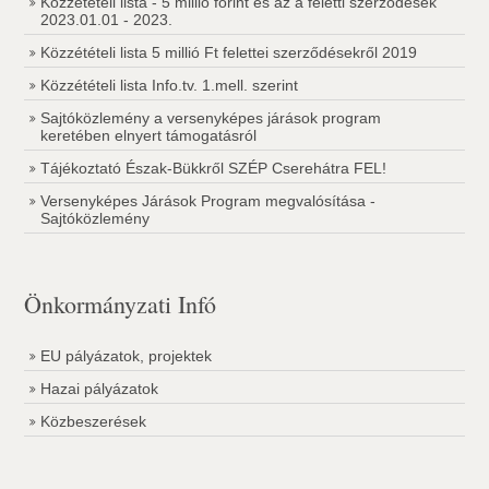
Közzétételi lista - 5 millió forint és az a feletti szerződések
2023.01.01 - 2023.
Közzétételi lista 5 millió Ft felettei szerződésekről 2019
Közzétételi lista Info.tv. 1.mell. szerint
Sajtóközlemény a versenyképes járások program
keretében elnyert támogatásról
Tájékoztató Észak-Bükkről SZÉP Cserehátra FEL!
Versenyképes Járások Program megvalósítása -
Sajtóközlemény
Önkormányzati Infó
EU pályázatok, projektek
Hazai pályázatok
Közbeszerések