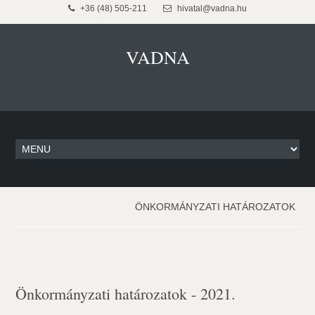
+36 (48) 505-211
hivatal@vadna.hu
VADNA
ÖNKORMÁNYZATI HATÁROZATOK
Önkormányzati határozatok - 2021.