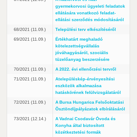
gyermekorvosi ügyeleti feladatok
ellátására vonatkozó feladat-
ellátási szerződés módosításáról
68/2021 (11.09.)
Települési terv elkészítéséről
69/2021 (11.09.)
Értékhatárt meghaladó
kötelezettségvállalás
jóváhagyásáról, szociális
tüzelőanyag beszerzésére
70/2021 (11.09.)
A 2022. évi ellenőrzési tervről
71/2021 (11.09.)
Atelepüléskép-érvényesítési
eszközök alkalmazása
hatáskörének felülvizsgálatáról
72/2021 (11.09.)
A Bursa Hungarica Felsőoktatási
Ösztöndíjpályázatok elbírálásáról
73/2021 (12.14.)
A Vadnai Csodavár Óvoda és
Konyha által biztosított
közétkeztetési formák