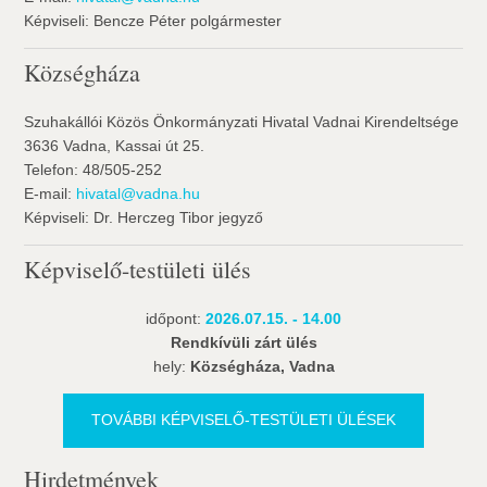
Képviseli: Bencze Péter polgármester
Községháza
Szuhakállói Közös Önkormányzati Hivatal Vadnai Kirendeltsége
3636 Vadna, Kassai út 25.
Telefon: 48/505-252
E-mail:
hivatal@vadna.hu
Képviseli: Dr. Herczeg Tibor jegyző
Képviselő-testületi ülés
időpont:
2026.07.15. - 14.00
Rendkívüli zárt ülés
hely:
Községháza, Vadna
TOVÁBBI KÉPVISELŐ-TESTÜLETI ÜLÉSEK
Hirdetmények