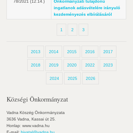
78/2021 (12.14.)
Önkormányzati tulajdonú
ingatlanok adásvételére irányuló
kezdeményezés elbírálásáról
1
2
3
2013
2014
2015
2016
2017
2018
2019
2020
2022
2023
2024
2025
2026
Községi Önkormányzat
Vadna Köszég Önkormányzata
3636 Vadna, Kassai út 25.
Honlap: www.vadna.hu
E-mail:
hivatal@vadna.hu