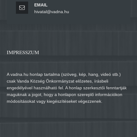
EMAIL
hivatal@vadna.hu
IMPRESSZUM
A vadna.hu honlap tartalma (szöveg, kép, hang, videó stb.)
csak Vanda Község Önkormányzat előzetes, írásbeli
engedélyével használható fel. A honlap szerkesztői fenntartják
maguknak a jogot, hogy a honlapon szereplő információkon
módosításokat vagy kiegészítéseket végezzenek.