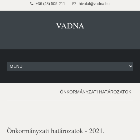
+36 (48) 505-211
hivatal@vadna.hu
VADNA
ÖNKORMÁNYZATI HATÁROZATOK
Önkormányzati határozatok - 2021.