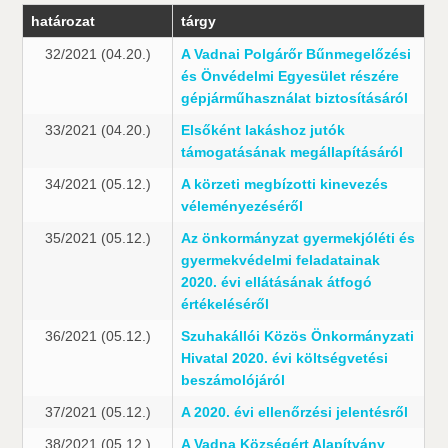
határozat
tárgy
32/2021 (04.20.)
A Vadnai Polgárőr Bűnmegelőzési
és Önvédelmi Egyesület részére
gépjárműhasználat biztosításáról
33/2021 (04.20.)
Elsőként lakáshoz jutók
támogatásának megállapításáról
34/2021 (05.12.)
A körzeti megbízotti kinevezés
véleményezéséről
35/2021 (05.12.)
Az önkormányzat gyermekjóléti és
gyermekvédelmi feladatainak
2020. évi ellátásának átfogó
értékeléséről
36/2021 (05.12.)
Szuhakállói Közös Önkormányzati
Hivatal 2020. évi költségvetési
beszámolójáról
37/2021 (05.12.)
A 2020. évi ellenőrzési jelentésről
38/2021 (05.12.)
A Vadna Községért Alapítvány