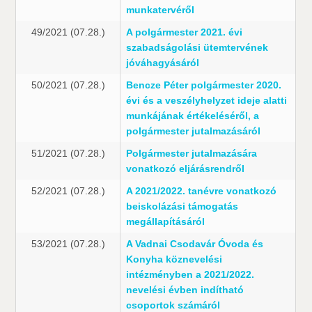
munkatervéről
49/2021 (07.28.)
A polgármester 2021. évi
szabadságolási ütemtervének
jóváhagyásáról
50/2021 (07.28.)
Bencze Péter polgármester 2020.
évi és a veszélyhelyzet ideje alatti
munkájának értékeléséről, a
polgármester jutalmazásáról
51/2021 (07.28.)
Polgármester jutalmazására
vonatkozó eljárásrendről
52/2021 (07.28.)
A 2021/2022. tanévre vonatkozó
beiskolázási támogatás
megállapításáról
53/2021 (07.28.)
A Vadnai Csodavár Óvoda és
Konyha köznevelési
intézményben a 2021/2022.
nevelési évben indítható
csoportok számáról