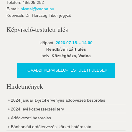
Telefon: 48/505-252
E-mail:
hivatal@vadna.hu
Képviseli: Dr. Herczeg Tibor jegyző
Képviselő-testületi ülés
időpont:
2026.07.15. - 14.00
Rendkívüli zárt ülés
hely:
Községháza, Vadna
TOVÁBBI KÉPVISELŐ-TESTÜLETI ÜLÉSEK
Hirdetmények
2024.január 1-jétől érvényes adóövezeti besorolás
2024. évi közbeszerzési terv
Adóövezeti besorolás
Bánhorváti erdőtervezési körzet határozata