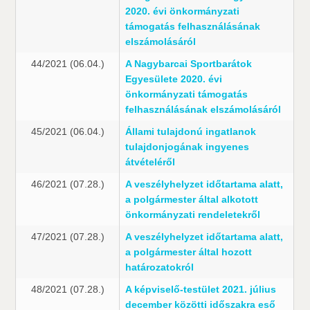
2020. évi önkormányzati
támogatás felhasználásának
elszámolásáról
44/2021 (06.04.)
A Nagybarcai Sportbarátok
Egyesülete 2020. évi
önkormányzati támogatás
felhasználásának elszámolásáról
45/2021 (06.04.)
Állami tulajdonú ingatlanok
tulajdonjogának ingyenes
átvételéről
46/2021 (07.28.)
A veszélyhelyzet időtartama alatt,
a polgármester által alkotott
önkormányzati rendeletekről
47/2021 (07.28.)
A veszélyhelyzet időtartama alatt,
a polgármester által hozott
határozatokról
48/2021 (07.28.)
A képviselő-testület 2021. július 
december közötti időszakra eső