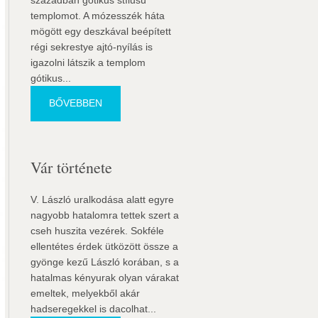
században gótikus stílusú
templomot. A mózesszék háta
mögött egy deszkával beépített
régi sekrestye ajtó-nyílás is
igazolni látszik a templom
gótikus...
BŐVEBBEN
Vár története
V. László uralkodása alatt egyre
nagyobb hatalomra tettek szert a
cseh huszita vezérek. Sokféle
ellentétes érdek ütközött össze a
gyönge kezű László korában, s a
hatalmas kényurak olyan várakat
emeltek, melyekből akár
hadseregekkel is dacolhat...