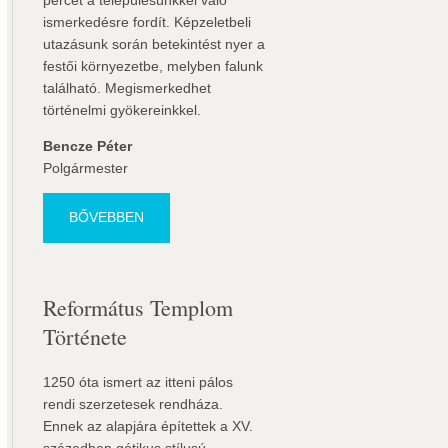
percet a településünkkel való
ismerkedésre fordít. Képzeletbeli
utazásunk során betekintést nyer a
festői környezetbe, melyben falunk
található. Megismerkedhet
történelmi gyökereinkkel.
Bencze Péter
Polgármester
BŐVEBBEN
Református Templom
Története
1250 óta ismert az itteni pálos
rendi szerzetesek rendháza.
Ennek az alapjára építettek a XV.