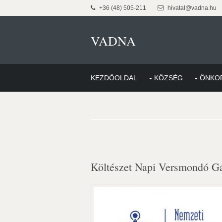
+36 (48) 505-211
hivatal@vadna.hu
VADNA
KEZDŐOLDAL
KÖZSÉG
ÖNKO
Költészet Napi Versmondó Gá