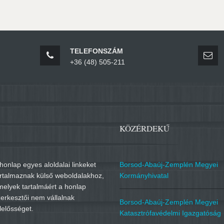
TELEFONSZÁM
+36 (48) 505-211
KÖZÉRDEKŰ
honlap egyes aloldalai linkeket
Borsod-Abaúj-Zemplén Megyei
artalmaznak külső weboldalakhoz,
Kormányhivatal
melyek tartalmáért a honlap
erkesztői nem vállalnak
Borsod-Abaúj-Zemplén Megyei
lelősséget.
Katasztrófavédelmi Igazgatóság