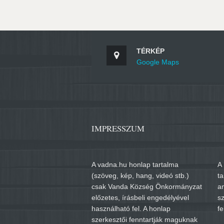
TÉRKÉP
Google Maps
IMPRESSZUM
A vadna.hu honlap tartalma
A 
(szöveg, kép, hang, videó stb.)
t
csak Vanda Község Önkormányzat
a
előzetes, írásbeli engedélyével
sz
használható fel. A honlap
fe
szerkesztői fenntartják maguknak