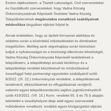
Ezúton tájékoztatom, a Tisztelt Lakosságot, Civil szervezeteket
és Gazdálkodó szervezeteket, hogy Vadna Község
Önkormányzatának Képviselő-Testülete Vadna Község
Településtervének
magánutakra vonatkozó szabályainak
módosítása
tárgyában eljárást folytat le.
Annak érdekében, hogy az épített környezet alakítása és
védelme során a közérdekű intézkedéseket és döntéseket
megelőzően, illetőleg azok végrehajtása során biztosítani
tudjuk a nyilvánosságot és a közösségi ellenőrzés lehetőségét,
Vadna Község Önkormányzata Képviselő-testületének a
településterv, a településképi arculati kézikönyv és a
településképi rendelet készítésével és módosításával
összefüggő helyi partnerségi egyeztetés szabályairól szóló
8/2022. (IX. 22.) önkormányzati rendelete, a településtervek
tartalmáról, elkészítésének és elfogadásának rendjéről,
valamint egyes településrendezési sajátos jogintézményekről
szóló 419/2021. (VII. 15.) Korm. rendelet 65. § és 75.§ alapján,
tekintettel a veszélyhelyzet ideje alatt egyes szervezetek
működésére vonatkozó, továbbá egyes közigazgatási eljárási