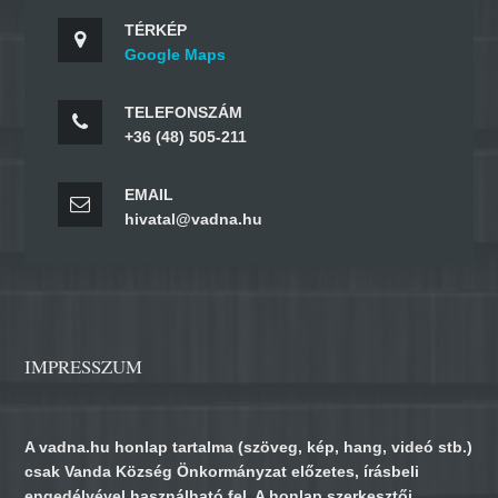
TÉRKÉP
Google Maps
TELEFONSZÁM
+36 (48) 505-211
EMAIL
hivatal@vadna.hu
IMPRESSZUM
A vadna.hu honlap tartalma (szöveg, kép, hang, videó stb.)
csak Vanda Község Önkormányzat előzetes, írásbeli
engedélyével használható fel. A honlap szerkesztői