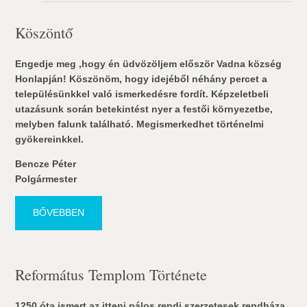
Köszöntő
Engedje meg ,hogy én üdvözöljem először Vadna község
Honlapján! Köszönöm, hogy idejéből néhány percet a
településünkkel való ismerkedésre fordít. Képzeletbeli
utazásunk során betekintést nyer a festői környezetbe,
melyben falunk található. Megismerkedhet történelmi
gyökereinkkel.
Bencze Péter
Polgármester
BŐVEBBEN
Református Templom Története
1250 óta ismert az itteni pálos rendi szerzetesek rendháza.