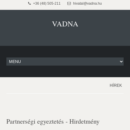
+36 (48) 505-211
hivatal@vadna.hu
VADNA
HÍREK
Partnerségi egyeztetés - Hirdetmény