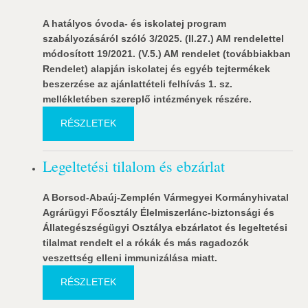
A hatályos óvoda- és iskolatej program
szabályozásáról szóló 3/2025. (II.27.) AM rendelettel
módosított 19/2021. (V.5.) AM rendelet (továbbiakban
Rendelet) alapján iskolatej és egyéb tejtermékek
beszerzése az ajánlattételi felhívás 1. sz.
mellékletében szereplő intézmények részére.
RÉSZLETEK
Legeltetési tilalom és ebzárlat
A Borsod-Abaúj-Zemplén Vármegyei Kormányhivatal
Agrárügyi Főosztály Élelmiszerlánc-biztonsági és
Állategészségügyi Osztálya ebzárlatot és legeltetési
tilalmat rendelt el a rókák és más ragadozók
veszettség elleni immunizálása miatt.
RÉSZLETEK