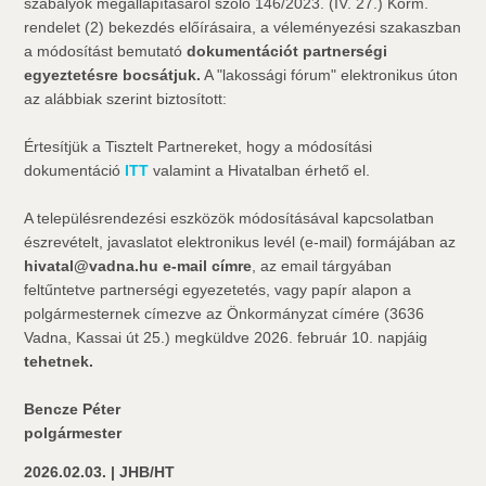
szabályok megállapításáról szóló 146/2023. (IV. 27.) Korm.
rendelet (2) bekezdés előírásaira, a véleményezési szakaszban
a módosítást bemutató
dokumentációt partnerségi
egyeztetésre bocsátjuk.
A "lakossági fórum" elektronikus úton
az alábbiak szerint biztosított:
Értesítjük a Tisztelt Partnereket, hogy a módosítási
dokumentáció
ITT
valamint a Hivatalban érhető el.
A településrendezési eszközök módosításával kapcsolatban
észrevételt, javaslatot elektronikus levél (e-mail) formájában az
hivatal@vadna.hu e-mail címre
, az email tárgyában
feltűntetve partnerségi egyezetetés, vagy papír alapon a
polgármesternek címezve az Önkormányzat címére (3636
Vadna, Kassai út 25.) megküldve 2026. február 10. napjáig
tehetnek.
Bencze Péter
polgármester
2026.02.03. | JHB/HT