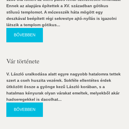
Ennek az alapjára építettek a XV. században gótikus
stílusú templomot. A mózesszék háta mögött egy
deszkával beépített régi sekrestye ajtó-nyílás is igazolni
látszik a templom gótikus...
BŐVEBBEN
Vár története
V. László uralkodása alatt egyre nagyobb hatalomra tettek
szert a cseh huszita vezérek. Sokféle ellentétes érdek
ütközött össze a gyönge kezű László korában, s a
hatalmas kényurak olyan várakat emeltek, melyekből akár
hadseregekkel is dacolhat...
BŐVEBBEN