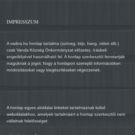
IMPRESSZUM
A vadna.hu honlap tartalma (szöveg, kép, hang, videó stb.)
csak Vanda Község Önkormányzat előzetes, írásbeli
engedélyével használható fel. A honlap szerkesztői fenntartják
maguknak a jogot, hogy a honlapon szereplő információkon
módosításokat vagy kiegészítéseket végezzenek.
A honlap egyes aloldalai linkeket tartalmaznak külső
weboldalakhoz, amelyek tartalmáért a honlap szerkesztői nem
vállalnak felelősséget.