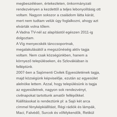
megbeszélésen, értekezleten, önkormányzati
rendezvényen a kezdettől a teljes lebonyolításig ott
voltam. Nagyon sokszor a családom látta kárát,
mert nem tudtam velük úgy foglalkozni, ahogy azt
elvárták volna tőlem.
A Vadna TV-nél az alapítástól egészen 2011-ig
dolgoztam.
A Víg menyecskék tánccsoportnak,
megalakulásától a megszűnéséig aktív tagja
voltam. Nem csak községünkben, hanem a
környező településeken, és Szlovákiában is
felléptünk.
2007-ben a Sajómenti Civilek Egyesületének tagja,
majd községünk képviselője, ezután az egyesület
alelnöke lettem. Azzal, hogy településünk is tagja
az egyesületnek, nagyon sok rendezvényt,
civilnapokat tartottunk amatőr fellépőkkel.
Kiállításokat is rendeztünk pl: a Sajó két arca
címmel fényképkiállítást, Régi rádiók és lámpák,
Maci, Falvédő, Surcok és vőfélykendők, Retikül