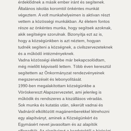
érdeklődnek a másik ember iránt és segítenek.
Általános iskolás koromtól önkéntes munkát
végeztem. A volt munkahelyeimen is aktívan részt
vettem a közösségi munkákban. Az életem fontos
része az önkéntes munka, hogy segítsek azoknak,
akik segítségre szorulnak. Bizonyítja ezt az is,
hogy a községünkben is azt néztem, hogyan
tudnék segíteni a községnek, a civilszervezeteknek
és a működő intézményeknek.
Vadna közösségi életébe már bekapcsolódtam,
még mielőtt képviselő lettem. Több éven keresztül
segítettem az Önkormányzat rendezvényeinek
megszervezését és lebonyolítását.
1990-ben megalakítottam községünkbe a
Vöröskereszt Alapszervezetet, ami jelenleg is
működik és rendszeres a kiszállásos véradás.
Sok munka és kutatás után, sikerült vadnai és
Vadnáról elköltözött magánemberekkel létrehozni
egy alapítványt, aminek a Községünkért és
Egymásért nevet javasoltam és az alapítók
elfogadták. Az alapítványt a kezdetektől a bírósági