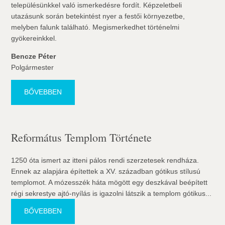
településünkkel való ismerkedésre fordít. Képzeletbeli
utazásunk során betekintést nyer a festői környezetbe,
melyben falunk található. Megismerkedhet történelmi
gyökereinkkel.
Bencze Péter
Polgármester
BŐVEBBEN
Református Templom Története
1250 óta ismert az itteni pálos rendi szerzetesek rendháza.
Ennek az alapjára építettek a XV. században gótikus stílusú
templomot. A mózesszék háta mögött egy deszkával beépített
régi sekrestye ajtó-nyílás is igazolni látszik a templom gótikus...
BŐVEBBEN