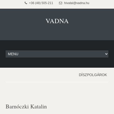
+36 (48) 505-211
hivatal@vadna.hu
VADNA
DÍSZPOLGÁROK
Barnóczki Katalin