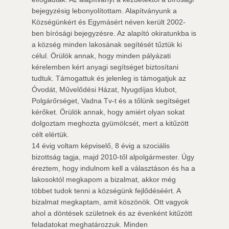
bejegyzésig lebonyolítottam. Alapítványunk a 
Községünkért és Egymásért néven került 2002-
ben bírósági bejegyzésre. Az alapító okiratunkba is
a község minden lakosának segítését tűztük ki
célul. Örülök annak, hogy minden pályázati
kérelemben kért anyagi segítséget biztosítani
tudtuk. Támogattuk és jelenleg is támogatjuk az
Óvodát, Művelődési Házat, Nyugdíjas klubot,
Polgárőrséget, Vadna Tv-t és a tőlünk segítséget
kérőket. Örülök annak, hogy amiért olyan sokat
dolgoztam meghozta gyümölcsét, mert a kitűzött
célt elértük.
14 évig voltam képviselő, 8 évig a szociális
bizottság tagja, majd 2010-től alpolgármester. Úgy
éreztem, hogy indulnom kell a választáson és ha a
lakosoktól megkapom a bizalmat, akkor még
többet tudok tenni a községünk fejlődéséért. A
bizalmat megkaptam, amit köszönök. Ott vagyok
ahol a döntések születnek és az évenként kitűzött
feladatokat meghatározzuk. Minden