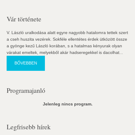
Vár története
V. László uralkodása alatt egyre nagyobb hatalomra tettek szert
a cseh huszita vezérek. Sokféle ellentétes érdek ütközött össze
a gyönge kezű László korában, s a hatalmas kényurak olyan
várakat emeltek, melyekből akár hadseregekkel is dacolhat...
BŐVEBBEN
Programajanló
Jelenleg nincs program.
Legfrisebb hírek