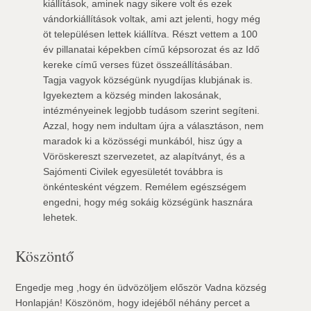
kiállítások, aminek nagy sikere volt és ezek
vándorkiállítások voltak, ami azt jelenti, hogy még
öt településen lettek kiállítva. Részt vettem a 100
év pillanatai képekben című képsorozat és az Idő
kereke című verses füzet összeállításában.
Tagja vagyok községünk nyugdíjas klubjának is.
Igyekeztem a község minden lakosának,
intézményeinek legjobb tudásom szerint segíteni.
Azzal, hogy nem indultam újra a választáson, nem
maradok ki a közösségi munkából, hisz úgy a
Vöröskereszt szervezetet, az alapítványt, és a
Sajómenti Civilek egyesületét továbbra is
önkéntesként végzem. Remélem egészségem
engedni, hogy még sokáig községünk hasznára
lehetek.
Köszöntő
Engedje meg ,hogy én üdvözöljem először Vadna község
Honlapján! Köszönöm, hogy idejéből néhány percet a