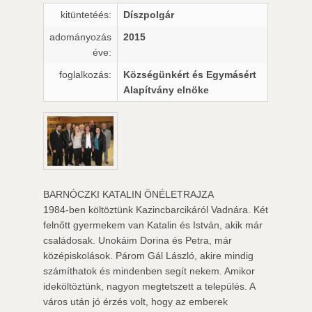
kitüntetéés:
Díszpolgár
adományozás
2015
éve:
foglalkozás:
Községünkért és Egymásért
Alapítvány elnöke
BARNÓCZKI KATALIN ÖNÉLETRAJZA
1984-ben költöztünk Kazincbarcikáról Vadnára. Két
felnőtt gyermekem van Katalin és István, akik már
családosak. Unokáim Dorina és Petra, már
középiskolások. Párom Gál László, akire mindig
számíthatok és mindenben segít nekem. Amikor
ideköltöztünk, nagyon megtetszett a település. A
város után jó érzés volt, hogy az emberek