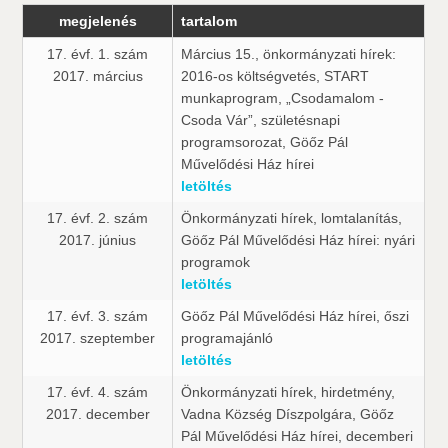
megjelenés
tartalom
17. évf. 1. szám
Március 15., önkormányzati hírek:
2017. március
2016-os költségvetés, START
munkaprogram, „Csodamalom -
Csoda Vár”, születésnapi
programsorozat, Göőz Pál
Művelődési Ház hírei
letöltés
17. évf. 2. szám
Önkormányzati hírek, lomtalanítás,
2017. június
Göőz Pál Művelődési Ház hírei: nyári
programok
letöltés
17. évf. 3. szám
Göőz Pál Művelődési Ház hírei, őszi
2017. szeptember
programajánló
letöltés
17. évf. 4. szám
Önkormányzati hírek, hirdetmény,
2017. december
Vadna Község Díszpolgára, Göőz
Pál Művelődési Ház hírei, decemberi