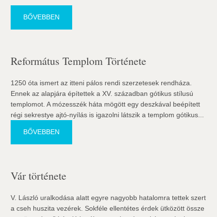
BŐVEBBEN
Református Templom Története
1250 óta ismert az itteni pálos rendi szerzetesek rendháza.
Ennek az alapjára építettek a XV. században gótikus stílusú
templomot. A mózesszék háta mögött egy deszkával beépített
régi sekrestye ajtó-nyílás is igazolni látszik a templom gótikus...
BŐVEBBEN
Vár története
V. László uralkodása alatt egyre nagyobb hatalomra tettek szert
a cseh huszita vezérek. Sokféle ellentétes érdek ütközött össze