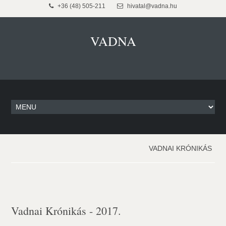
+36 (48) 505-211
hivatal@vadna.hu
VADNA
VADNAI KRÓNIKÁS
Vadnai Krónikás - 2017.