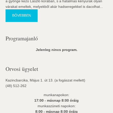
a gyönge kezű László korában, s a hatalmas kényurak olyan
várakat emeltek, melyekből akár hadseregekkel is dacolhat...
BŐVEBBEN
Programajanló
Jelenleg nincs program.
Orvosi ügyelet
Kazincbarcika, Május 1. út 13. (a fogászat mellett)
(48) 512-262
munkanapokon:
17:00 - másnap 8:00 óráig
munkaszüneti napokon:
8:00 - másnap 8:00 óráig