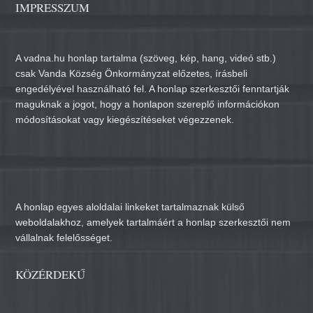
IMPRESSZUM
A vadna.hu honlap tartalma (szöveg, kép, hang, videó stb.)
csak Vanda Község Önkormányzat előzetes, írásbeli
engedélyével használható fel. A honlap szerkesztői fenntartják
maguknak a jogot, hogy a honlapon szereplő információkon
módosításokat vagy kiegészítéseket végezzenek.
A honlap egyes aloldalai linkeket tartalmaznak külső
weboldalakhoz, amelyek tartalmáért a honlap szerkesztői nem
vállalnak felelősséget.
KÖZÉRDEKŰ