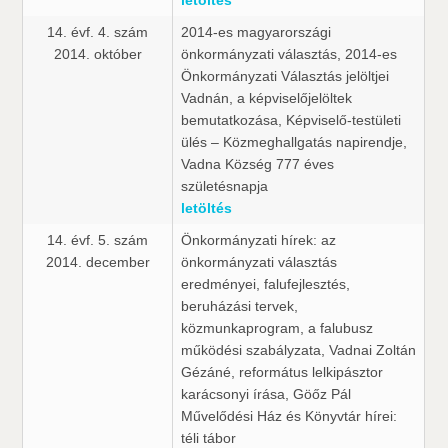
letöltés
14. évf. 4. szám
2014-es magyarországi
2014. október
önkormányzati választás, 2014-es
Önkormányzati Választás jelöltjei
Vadnán, a képviselőjelöltek
bemutatkozása, Képviselő-testületi
ülés – Közmeghallgatás napirendje,
Vadna Község 777 éves
születésnapja
letöltés
14. évf. 5. szám
Önkormányzati hírek: az
2014. december
önkormányzati választás
eredményei, falufejlesztés,
beruházási tervek,
közmunkaprogram, a falubusz
működési szabályzata, Vadnai Zoltán
Gézáné, református lelkipásztor
karácsonyi írása, Göőz Pál
Művelődési Ház és Könyvtár hírei:
téli tábor