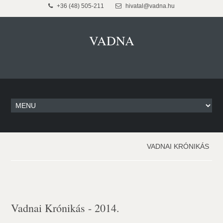
+36 (48) 505-211
hivatal@vadna.hu
VADNA
VADNAI KRÓNIKÁS
Vadnai Krónikás - 2014.