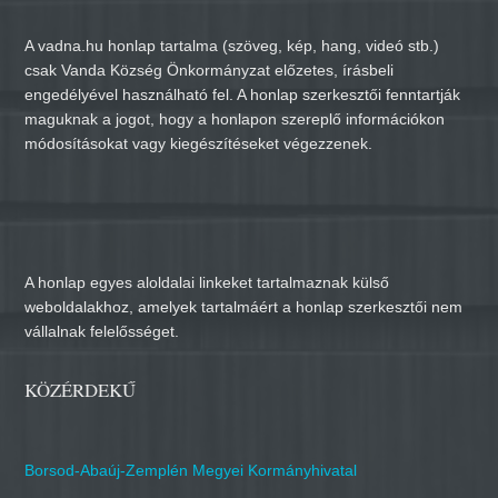
A vadna.hu honlap tartalma (szöveg, kép, hang, videó stb.)
csak Vanda Község Önkormányzat előzetes, írásbeli
engedélyével használható fel. A honlap szerkesztői fenntartják
maguknak a jogot, hogy a honlapon szereplő információkon
módosításokat vagy kiegészítéseket végezzenek.
A honlap egyes aloldalai linkeket tartalmaznak külső
weboldalakhoz, amelyek tartalmáért a honlap szerkesztői nem
vállalnak felelősséget.
KÖZÉRDEKŰ
Borsod-Abaúj-Zemplén Megyei Kormányhivatal