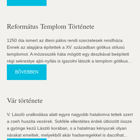
Református Templom Története
1250 óta ismert az itteni pálos rendi szerzetesek rendháza.
Ennek az alapjára építettek a XV. században gótikus stílusú
templomot. A mózesszék háta mögött egy deszkával beépített
régi sekrestye ajtó-nyílás is igazolni látszik a templom gótikus...
BŐVEBBEN
Vár története
V. László uralkodása alatt egyre nagyobb hatalomra tettek szert
a cseh huszita vezérek. Sokféle ellentétes érdek ütközött össze
a gyönge kezű László korában, s a hatalmas kényurak olyan
várakat emeltek, melyekből akár hadseregekkel is dacolhat...