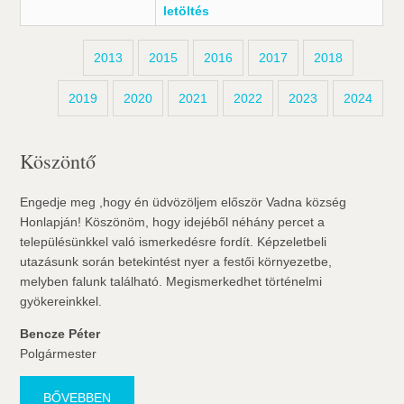
letöltés
2013
2015
2016
2017
2018
2019
2020
2021
2022
2023
2024
Köszöntő
Engedje meg ,hogy én üdvözöljem először Vadna község
Honlapján! Köszönöm, hogy idejéből néhány percet a
településünkkel való ismerkedésre fordít. Képzeletbeli
utazásunk során betekintést nyer a festői környezetbe,
melyben falunk található. Megismerkedhet történelmi
gyökereinkkel.
Bencze Péter
Polgármester
BŐVEBBEN