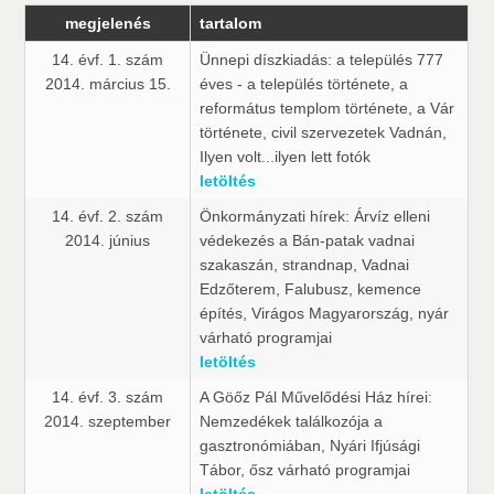
megjelenés
tartalom
14. évf. 1. szám
Ünnepi díszkiadás: a település 777
2014. március 15.
éves - a település története, a
református templom története, a Vár
története, civil szervezetek Vadnán,
Ilyen volt...ilyen lett fotók
letöltés
14. évf. 2. szám
Önkormányzati hírek: Árvíz elleni
2014. június
védekezés a Bán-patak vadnai
szakaszán, strandnap, Vadnai
Edzőterem, Falubusz, kemence
építés, Virágos Magyarország, nyár
várható programjai
letöltés
14. évf. 3. szám
A Göőz Pál Művelődési Ház hírei:
2014. szeptember
Nemzedékek találkozója a
gasztronómiában, Nyári Ifjúsági
Tábor, ősz várható programjai