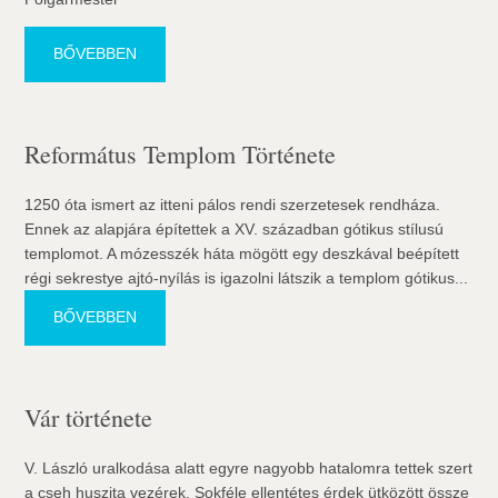
BŐVEBBEN
Református Templom Története
1250 óta ismert az itteni pálos rendi szerzetesek rendháza.
Ennek az alapjára építettek a XV. században gótikus stílusú
templomot. A mózesszék háta mögött egy deszkával beépített
régi sekrestye ajtó-nyílás is igazolni látszik a templom gótikus...
BŐVEBBEN
Vár története
V. László uralkodása alatt egyre nagyobb hatalomra tettek szert
a cseh huszita vezérek. Sokféle ellentétes érdek ütközött össze