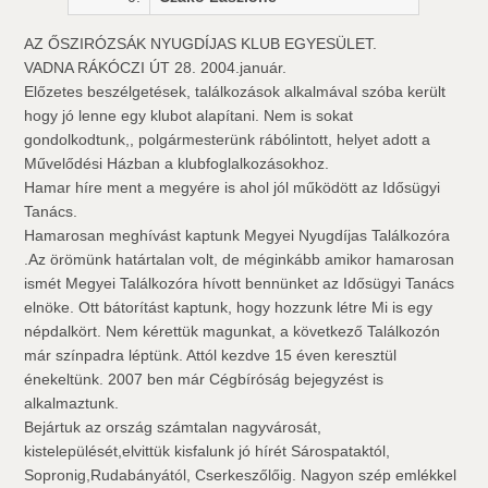
AZ ŐSZIRÓZSÁK NYUGDÍJAS KLUB EGYESÜLET.
VADNA RÁKÓCZI ÚT 28. 2004.január.
Előzetes beszélgetések, találkozások alkalmával szóba került
hogy jó lenne egy klubot alapítani. Nem is sokat
gondolkodtunk,, polgármesterünk rábólintott, helyet adott a
Művelődési Házban a klubfoglalkozásokhoz.
Hamar híre ment a megyére is ahol jól működött az Idősügyi
Tanács.
Hamarosan meghívást kaptunk Megyei Nyugdíjas Találkozóra
.Az örömünk határtalan volt, de méginkább amikor hamarosan
ismét Megyei Találkozóra hívott bennünket az Idősügyi Tanács
elnöke. Ott bátorítást kaptunk, hogy hozzunk létre Mi is egy
népdalkört. Nem kérettük magunkat, a következő Találkozón
már színpadra léptünk. Attól kezdve 15 éven keresztül
énekeltünk. 2007 ben már Cégbíróság bejegyzést is
alkalmaztunk.
Bejártuk az ország számtalan nagyvárosát,
kistelepülését,elvittük kisfalunk jó hírét Sárospataktól,
Sopronig,Rudabányától, Cserkeszőlőig. Nagyon szép emlékkel