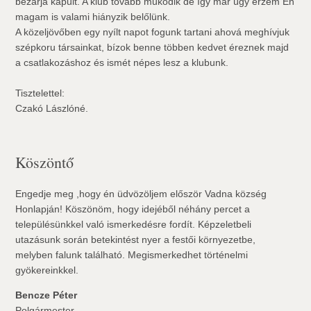
bezárja kapuit. A klub tovább működik de így már úgy érzem Én
magam is valami hiányzik belőlünk.
A közeljövőben egy nyílt napot fogunk tartani ahová meghívjuk
szépkoru társainkat, bízok benne többen kedvet éreznek majd
a csatlakozáshoz és ismét népes lesz a klubunk.
Tisztelettel:
Czakó Lászlóné.
Köszöntő
Engedje meg ,hogy én üdvözöljem először Vadna község
Honlapján! Köszönöm, hogy idejéből néhány percet a
településünkkel való ismerkedésre fordít. Képzeletbeli
utazásunk során betekintést nyer a festői környezetbe,
melyben falunk található. Megismerkedhet történelmi
gyökereinkkel.
Bencze Péter
Polgármester