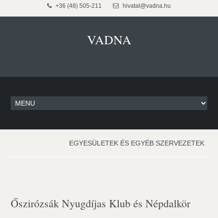
+36 (48) 505-211
hivatal@vadna.hu
VADNA
EGYESÜLETEK ÉS EGYÉB SZERVEZETEK
Őszirózsák Nyugdíjas Klub és Népdalkör