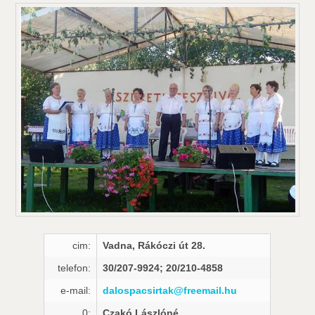
cim:
Vadna, Rákóczi út 28.
telefon:
30/207-9924; 20/210-4858
e-mail:
dalospacsirtak@freemail.hu
0:
Czakó Lászlóné