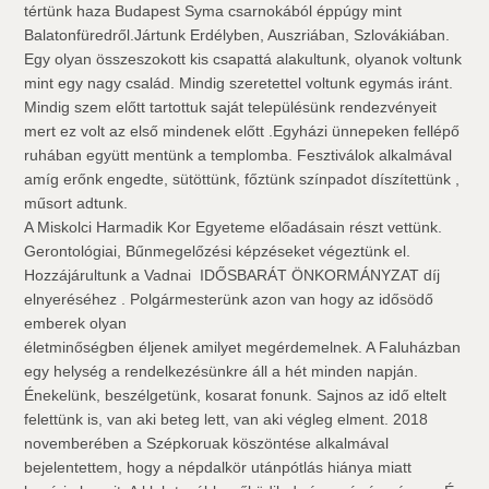
tértünk haza Budapest Syma csarnokából éppúgy mint
Balatonfüredről.Jártunk Erdélyben, Auszriában, Szlovákiában.
Egy olyan összeszokott kis csapattá alakultunk, olyanok voltunk
mint egy nagy család. Mindig szeretettel voltunk egymás iránt.
Mindig szem előtt tartottuk saját településünk rendezvényeit
mert ez volt az első mindenek előtt .Egyházi ünnepeken fellépő
ruhában együtt mentünk a templomba. Fesztiválok alkalmával
amíg erőnk engedte, sütöttünk, főztünk színpadot díszítettünk ,
műsort adtunk.
A Miskolci Harmadik Kor Egyeteme előadásain részt vettünk.
Gerontológiai, Bűnmegelőzési képzéseket végeztünk el.
Hozzájárultunk a Vadnai  IDŐSBARÁT ÖNKORMÁNYZAT díj
elnyeréséhez . Polgármesterünk azon van hogy az idősödő
emberek olyan
életminőségben éljenek amilyet megérdemelnek. A Faluházban
egy helység a rendelkezésünkre áll a hét minden napján.
Énekelünk, beszélgetünk, kosarat fonunk. Sajnos az idő eltelt
felettünk is, van aki beteg lett, van aki végleg elment. 2018
novemberében a Szépkoruak köszöntése alkalmával
bejelentettem, hogy a népdalkör utánpótlás hiánya miatt