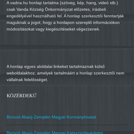
A vadna.hu honlap tartalma (szöveg, kép, hang, videó stb.)
csak Vanda Község Önkormányzat előzetes, írásbeli
engedélyével használható fel. A honlap szerkesztői fenntartják
maguknak a jogot, hogy a honlapon szereplő információkon
módosításokat vagy kiegészítéseket végezzenek.
A honlap egyes aloldalai linkeket tartalmaznak külső
weboldalakhoz, amelyek tartalmáért a honlap szerkesztői nem
vállalnak felelősséget.
KÖZÉRDEKŰ
Borsod-Abaúj-Zemplén Megyei Kormányhivatal
Borsod-Abaúj-Zemplén Megyei Katasztrófavédelmi