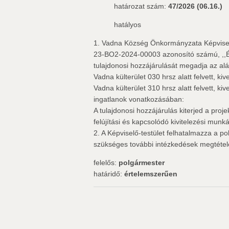
határozat szám:
47/2026 (06.16.)
hatályos
1. Vadna Község Önkormányzata Képviselő
23-BO2-2024-00003 azonosító számú, ,,É
tulajdonosi hozzájárulását megadja az a
Vadna külterület 030 hrsz alatt felvett, ki
Vadna külterület 310 hrsz alatt felvett, ki
ingatlanok vonatkozásában:
A tulajdonosi hozzájárulás kiterjed a proj
felújítási és kapcsolódó kivitelezési munk
2. A Képviselő-testület felhatalmazza a po
szükséges további intézkedések megtétel
felelős:
polgármester
határidő:
értelemszerűen