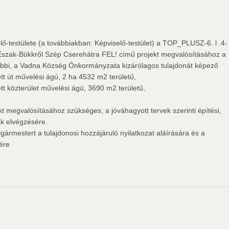
-testülete (a továbbiakban: Képviselő-testület) a TOP_PLUSZ-6. l .4-
szak-Bükkről Szép Cserehátra FEL! című projekt megvalósításához a
lábbi, a Vadna Község Önkormányzata kizárólagos tulajdonát képező
vett út művelési ágú, 2 ha 4532 m2 területű,
vett közterület művelési ágú, 3690 m2 területű,
ekt megvalósításához szükséges, a jóváhagyott tervek szerinti építési,
ák elvégzésére.
lgármestert a tulajdonosi hozzájáruló nyilatkozat aláírására és a
ére