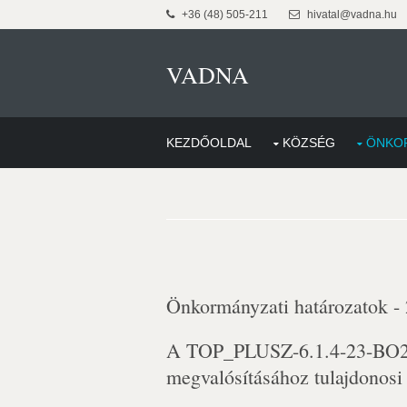
+36 (48) 505-211
hivatal@vadna.hu
VADNA
KEZDŐOLDAL
KÖZSÉG
ÖNKO
Önkormányzati határozatok -
A TOP_PLUSZ-6.1.4-23-BO2-
megvalósításához tulajdonosi