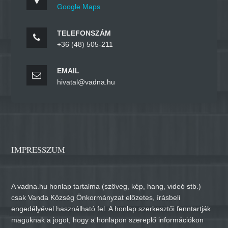
Google Maps
TELEFONSZÁM
+36 (48) 505-211
EMAIL
hivatal@vadna.hu
IMPRESSZUM
A vadna.hu honlap tartalma (szöveg, kép, hang, videó stb.)
csak Vanda Község Önkormányzat előzetes, írásbeli
engedélyével használható fel. A honlap szerkesztői fenntartják
maguknak a jogot, hogy a honlapon szereplő információkon