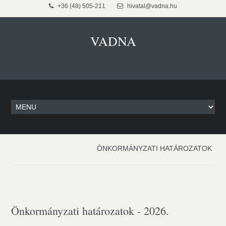
+36 (48) 505-211
hivatal@vadna.hu
VADNA
ÖNKORMÁNYZATI HATÁROZATOK
Önkormányzati határozatok - 2026.