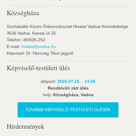
Községháza
Szuhakállói Közös Önkormányzati Hivatal Vadnai Kirendeltsége
3636 Vadna, Kassai út 25.
Telefon: 48/505-252
E-mail:
hivatal@vadna.hu
Képviseli: Dr. Herczeg Tibor jegyző
Képviselő-testületi ülés
időpont:
2026.07.15. - 14.00
Rendkívüli zárt ülés
hely:
Községháza, Vadna
TOVÁBBI KÉPVISELŐ-TESTÜLETI ÜLÉSEK
Hirdetmények