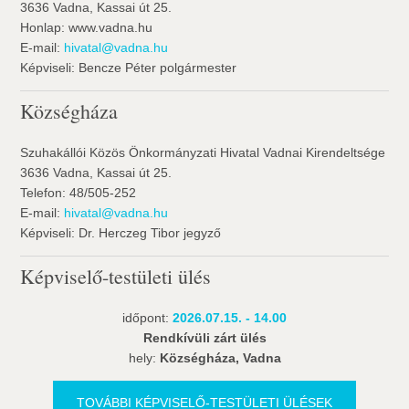
3636 Vadna, Kassai út 25.
Honlap: www.vadna.hu
E-mail:
hivatal@vadna.hu
Képviseli: Bencze Péter polgármester
Községháza
Szuhakállói Közös Önkormányzati Hivatal Vadnai Kirendeltsége
3636 Vadna, Kassai út 25.
Telefon: 48/505-252
E-mail:
hivatal@vadna.hu
Képviseli: Dr. Herczeg Tibor jegyző
Képviselő-testületi ülés
időpont:
2026.07.15. - 14.00
Rendkívüli zárt ülés
hely:
Községháza, Vadna
TOVÁBBI KÉPVISELŐ-TESTÜLETI ÜLÉSEK