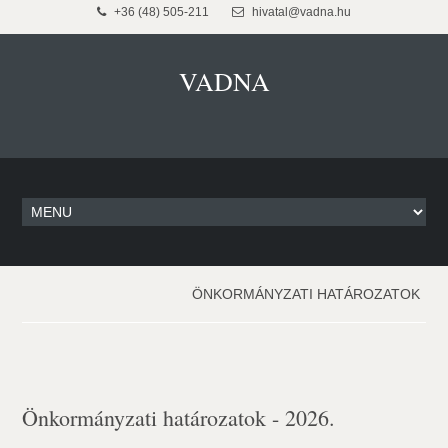
+36 (48) 505-211
hivatal@vadna.hu
VADNA
ÖNKORMÁNYZATI HATÁROZATOK
Önkormányzati határozatok - 2026.