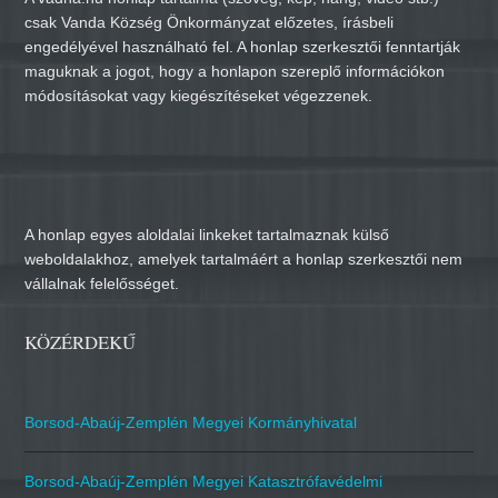
csak Vanda Község Önkormányzat előzetes, írásbeli
engedélyével használható fel. A honlap szerkesztői fenntartják
maguknak a jogot, hogy a honlapon szereplő információkon
módosításokat vagy kiegészítéseket végezzenek.
A honlap egyes aloldalai linkeket tartalmaznak külső
weboldalakhoz, amelyek tartalmáért a honlap szerkesztői nem
vállalnak felelősséget.
KÖZÉRDEKŰ
Borsod-Abaúj-Zemplén Megyei Kormányhivatal
Borsod-Abaúj-Zemplén Megyei Katasztrófavédelmi