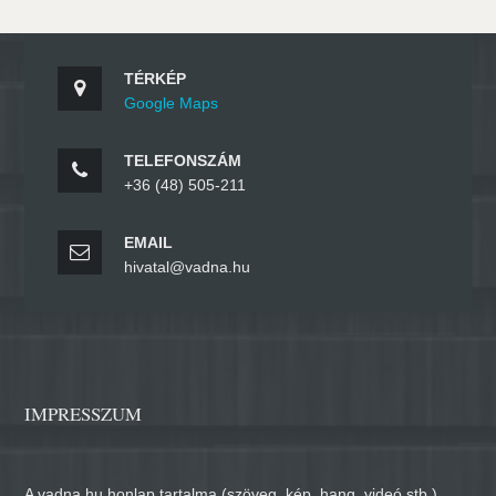
TÉRKÉP
Google Maps
TELEFONSZÁM
+36 (48) 505-211
EMAIL
hivatal@vadna.hu
IMPRESSZUM
A vadna.hu honlap tartalma (szöveg, kép, hang, videó stb.)