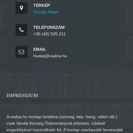
TÉRKÉP
Google Maps
TELEFONSZÁM
+36 (48) 505-211
EMAIL
hivatal@vadna.hu
IMPRESSZUM
A vadna.hu honlap tartalma (szöveg, kép, hang, videó stb.)
csak Vanda Község Önkormányzat előzetes, írásbeli
engedélyével használható fel. A honlap szerkesztői fenntartják