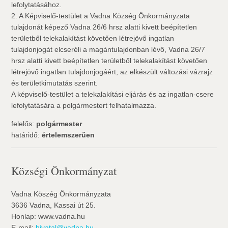
lefolytatásához.
2. A Képviselő-testület a Vadna Község Önkormányzata
tulajdonát képező Vadna 26/6 hrsz alatti kivett beépítetlen
területből telekalakítást követően létrejövő ingatlan
tulajdonjogát elcseréli a magántulajdonban lévő, Vadna 26/7
hrsz alatti kivett beépítetlen területből telekalakítást követően
létrejövő ingatlan tulajdonjogáért, az elkészült változási vázrajz
és területkimutatás szerint.
A képviselő-testület a telekalakítási eljárás és az ingatlan-csere
lefolytatására a polgármestert felhatalmazza.
felelős:
polgármester
határidő:
értelemszerűen
Községi Önkormányzat
Vadna Köszég Önkormányzata
3636 Vadna, Kassai út 25.
Honlap: www.vadna.hu
E-mail:
hivatal@vadna.hu