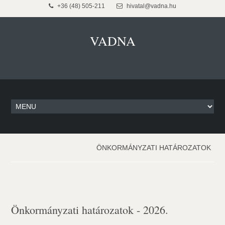
+36 (48) 505-211
hivatal@vadna.hu
VADNA
ÖNKORMÁNYZATI HATÁROZATOK
Önkormányzati határozatok - 2026.