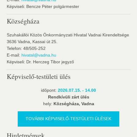
Képviseli: Bencze Péter polgármester
Községháza
Szuhakállói Közös Önkormányzati Hivatal Vadnai Kirendeltsége
3636 Vadna, Kassai út 25.
Telefon: 48/505-252
E-mail:
hivatal@vadna.hu
Képviseli: Dr. Herczeg Tibor jegyző
Képviselő-testületi ülés
időpont:
2026.07.15. - 14.00
Rendkívüli zárt ülés
hely:
Községháza, Vadna
TOVÁBBI KÉPVISELŐ-TESTÜLETI ÜLÉSEK
Hirdetmények