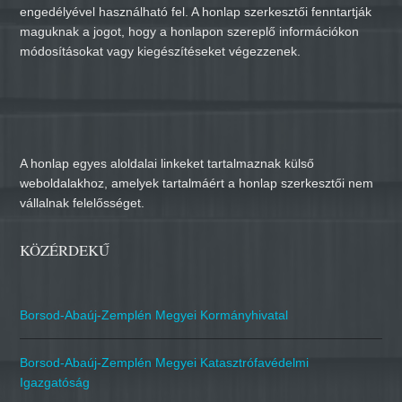
engedélyével használható fel. A honlap szerkesztői fenntartják
maguknak a jogot, hogy a honlapon szereplő információkon
módosításokat vagy kiegészítéseket végezzenek.
A honlap egyes aloldalai linkeket tartalmaznak külső
weboldalakhoz, amelyek tartalmáért a honlap szerkesztői nem
vállalnak felelősséget.
KÖZÉRDEKŰ
Borsod-Abaúj-Zemplén Megyei Kormányhivatal
Borsod-Abaúj-Zemplén Megyei Katasztrófavédelmi
Igazgatóság