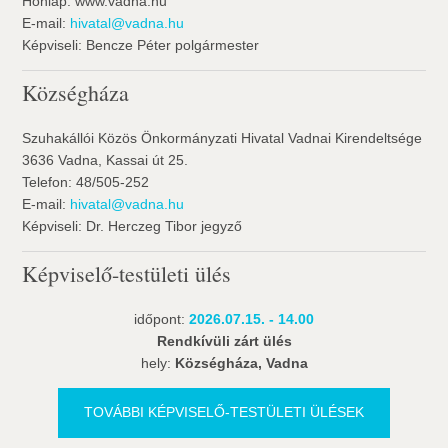
Honlap: www.vadna.hu
E-mail:
hivatal@vadna.hu
Képviseli: Bencze Péter polgármester
Községháza
Szuhakállói Közös Önkormányzati Hivatal Vadnai Kirendeltsége
3636 Vadna, Kassai út 25.
Telefon: 48/505-252
E-mail:
hivatal@vadna.hu
Képviseli: Dr. Herczeg Tibor jegyző
Képviselő-testületi ülés
időpont:
2026.07.15. - 14.00
Rendkívüli zárt ülés
hely:
Községháza, Vadna
TOVÁBBI KÉPVISELŐ-TESTÜLETI ÜLÉSEK