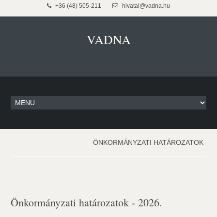
+36 (48) 505-211
hivatal@vadna.hu
VADNA
ÖNKORMÁNYZATI HATÁROZATOK
Önkormányzati határozatok - 2026.