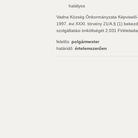
hatályos
Vadna Község Önkormányzata Képviselő-te
1997. évi XXXI. törvény 21/A.§ (1) bekezd
szolgáltatási önköltségét 2.031 Ft/ételad
felelős:
polgármester
határidő:
értelemszerűen