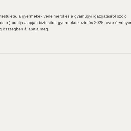
stülete, a gyermekek védelméről és a gyámügyi igazgatásról szóló
és b.) pontja alapján biztosított gyermekétkeztetés 2025. évre érvénye
ag összegben állapítja meg.