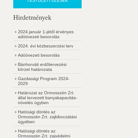
TESTÜLETI ÜLÉSEK
Hirdetmények
2024.január 1-jétől érvényes
adóövezeti besorolás
2024. évi közbeszerzési terv
Adóövezeti besorolás
Bánhorváti erdőtervezési
körzet határozata
Gazdasági Program 2024-
2029
Határozat az Ormosszén Zrt.
által tervezett banyakapacitás-
növelés ügyben
Hatósági döntés az
Ormosszén Zrt. zajkibocsátási
ügyében
Hatósági döntés az
Ormosszén Zrt. zajvédelmi