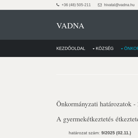
+36 (48) 505-211
hivatal@vadna.hu
VADNA
KEZDŐOLDAL
KÖZSÉG
ÖNKO
Önkormányzati határozatok -
A gyermekétkeztetés étkezteté
határozat szám:
9/2025 (02.11.)