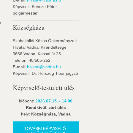
E-mail:
hivatal@vadna.hu
Képviseli: Bencze Péter
polgármester
s
Községháza
Szuhakállói Közös Önkormányzati
Hivatal Vadnai Kirendeltsége
3636 Vadna, Kassai út 25.
Telefon: 48/505-252
E-mail:
hivatal@vadna.hu
Képviseli: Dr. Herczeg Tibor jegyző
Képviselő-testületi ülés
időpont:
2026.07.15. - 14.00
Rendkívüli zárt ülés
hely:
Községháza, Vadna
TOVÁBBI KÉPVISELŐ-