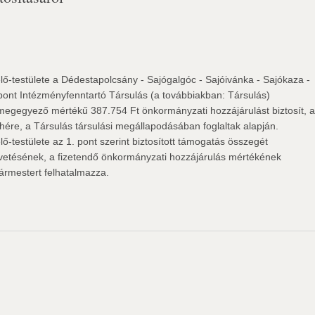
-testülete a Dédestapolcsány - Sajógalgóc - Sajóivánka - Sajókaza -
pont Intézményfenntartó Társulás (a továbbiakban: Társulás)
egegyező mértékű 387.754 Ft önkormányzati hozzájárulást biztosít, 
hére, a Társulás társulási megállapodásában foglaltak alapján.
testülete az 1. pont szerint biztosított támogatás összegét
égvetésének, a fizetendő önkormányzati hozzájárulás mértékének
ármestert felhatalmazza.