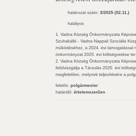
határozat szám:
3/2025 (02.11.)
hatályos
1. Vadna Község Önkormányzata Képviselő
Szuhakálló - Vadna Nappali Szociális Köz
működéséhez, a 2024. évi támogatással m
önkormányzat 2025. évi költségvetése ter
2. Vadna Község Önkormányzata Képviselő-
felülvizsgálja a Társulás 2025. évi költs
megfelelően, melynek teljesítésére a polg
felelős:
polgármester
határidő:
értelemszerűen