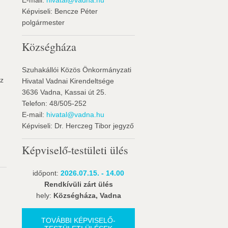
E-mail:
hivatal@vadna.hu
Képviseli: Bencze Péter
polgármester
Községháza
Szuhakállói Közös Önkormányzati
az
Hivatal Vadnai Kirendeltsége
3636 Vadna, Kassai út 25.
Telefon: 48/505-252
E-mail:
hivatal@vadna.hu
Képviseli: Dr. Herczeg Tibor jegyző
Képviselő-testületi ülés
időpont:
2026.07.15. - 14.00
Rendkívüli zárt ülés
hely:
Községháza, Vadna
TOVÁBBI KÉPVISELŐ-