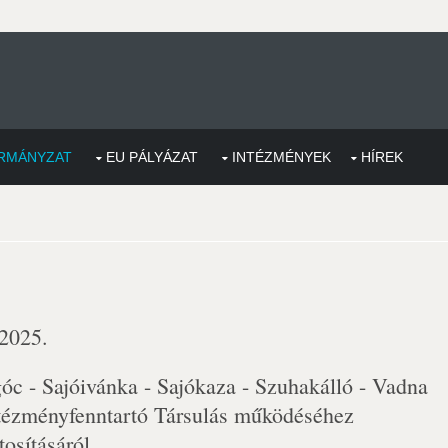
RMÁNYZAT
EU PÁLYÁZAT
INTÉZMÉNYEK
HÍREK
 2025.
óc - Sajóivánka - Sajókaza - Szuhakálló - Vadna
ntézményfenntartó Társulás működéséhez
tosításáról