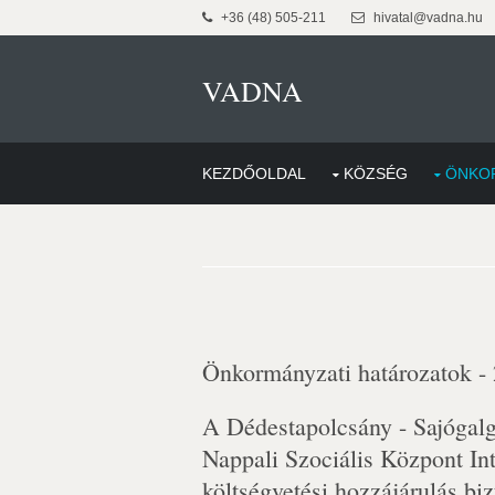
+36 (48) 505-211
hivatal@vadna.hu
VADNA
KEZDŐOLDAL
KÖZSÉG
ÖNKO
Önkormányzati határozatok -
A Dédestapolcsány - Sajógalg
Nappali Szociális Központ I
költségvetési hozzájárulás biz