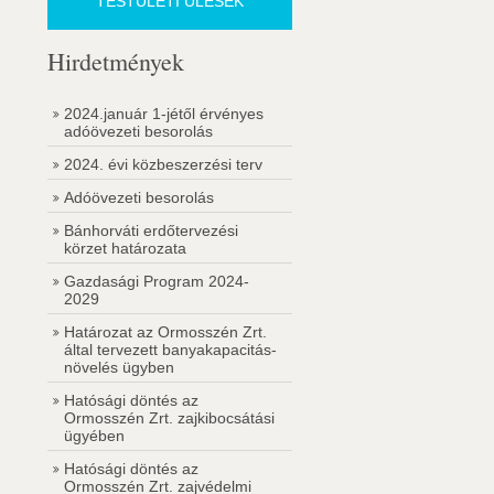
TESTÜLETI ÜLÉSEK
Hirdetmények
2024.január 1-jétől érvényes
adóövezeti besorolás
2024. évi közbeszerzési terv
Adóövezeti besorolás
Bánhorváti erdőtervezési
körzet határozata
Gazdasági Program 2024-
2029
Határozat az Ormosszén Zrt.
által tervezett banyakapacitás-
növelés ügyben
Hatósági döntés az
Ormosszén Zrt. zajkibocsátási
ügyében
Hatósági döntés az
Ormosszén Zrt. zajvédelmi