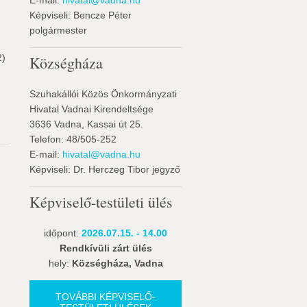
E-mail:
hivatal@vadna.hu
Képviseli: Bencze Péter
polgármester
2)
Községháza
Szuhakállói Közös Önkormányzati
Hivatal Vadnai Kirendeltsége
3636 Vadna, Kassai út 25.
Telefon: 48/505-252
E-mail:
hivatal@vadna.hu
Képviseli: Dr. Herczeg Tibor jegyző
Képviselő-testületi ülés
időpont:
2026.07.15. - 14.00
Rendkívüli zárt ülés
hely:
Községháza, Vadna
TOVÁBBI KÉPVISELŐ-