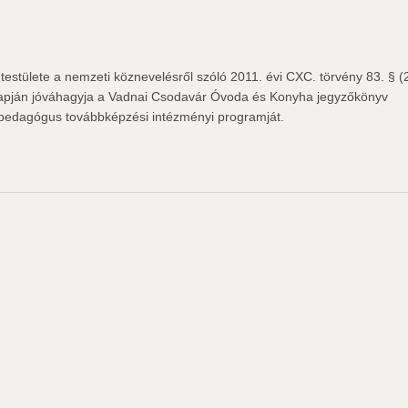
tülete a nemzeti köznevelésről szóló 2011. évi CXC. törvény 83. § (
alapján jóváhagyja a Vadnai Csodavár Óvoda és Konyha jegyzőkönyv
ó pedagógus továbbképzési intézményi programját.