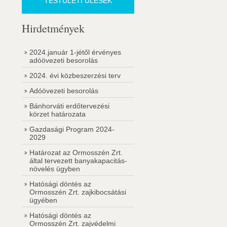
TESTÜLETI ÜLÉSEK
Hirdetmények
2024.január 1-jétől érvényes
adóövezeti besorolás
2024. évi közbeszerzési terv
Adóövezeti besorolás
Bánhorváti erdőtervezési
körzet határozata
Gazdasági Program 2024-
2029
Határozat az Ormosszén Zrt.
által tervezett banyakapacitás-
növelés ügyben
Hatósági döntés az
Ormosszén Zrt. zajkibocsátási
ügyében
Hatósági döntés az
Ormosszén Zrt. zajvédelmi