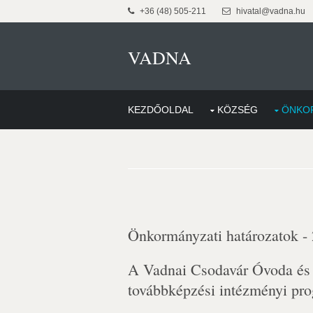
+36 (48) 505-211
hivatal@vadna.hu
VADNA
KEZDŐOLDAL
KÖZSÉG
ÖNKO
Önkormányzati határozatok -
A Vadnai Csodavár Óvoda és
továbbképzési intézményi pro