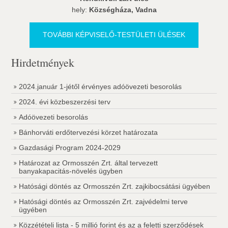
hely:
Községháza, Vadna
TOVÁBBI KÉPVISELŐ-TESTÜLETI ÜLÉSEK
Hirdetmények
2024.január 1-jétől érvényes adóövezeti besorolás
2024. évi közbeszerzési terv
Adóövezeti besorolás
Bánhorváti erdőtervezési körzet határozata
Gazdasági Program 2024-2029
Határozat az Ormosszén Zrt. által tervezett
banyakapacitás-növelés ügyben
Hatósági döntés az Ormosszén Zrt. zajkibocsátási ügyében
Hatósági döntés az Ormosszén Zrt. zajvédelmi terve
ügyében
Közzétételi lista - 5 millió forint és az a feletti szerződések