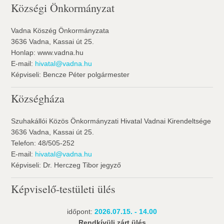
Községi Önkormányzat
Vadna Köszég Önkormányzata
3636 Vadna, Kassai út 25.
Honlap: www.vadna.hu
E-mail:
hivatal@vadna.hu
Képviseli: Bencze Péter polgármester
Községháza
Szuhakállói Közös Önkormányzati Hivatal Vadnai Kirendeltsége
3636 Vadna, Kassai út 25.
Telefon: 48/505-252
E-mail:
hivatal@vadna.hu
Képviseli: Dr. Herczeg Tibor jegyző
Képviselő-testületi ülés
időpont:
2026.07.15. - 14.00
Rendkívüli zárt ülés