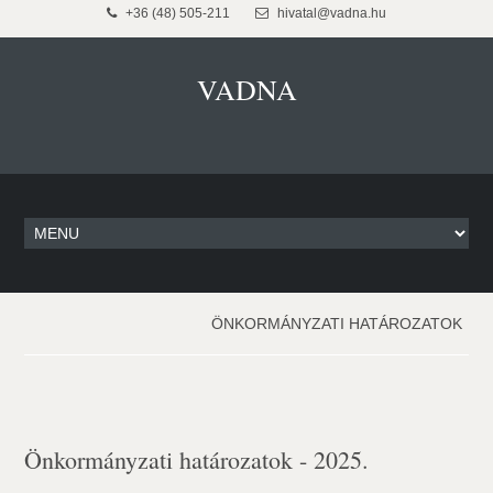
+36 (48) 505-211
hivatal@vadna.hu
VADNA
ÖNKORMÁNYZATI HATÁROZATOK
Önkormányzati határozatok - 2025.