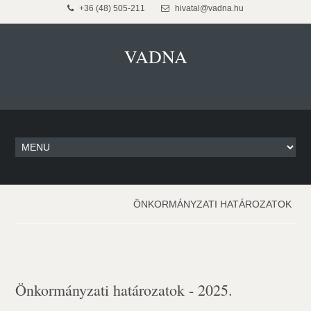
+36 (48) 505-211
hivatal@vadna.hu
VADNA
ÖNKORMÁNYZATI HATÁROZATOK
Önkormányzati határozatok - 2025.