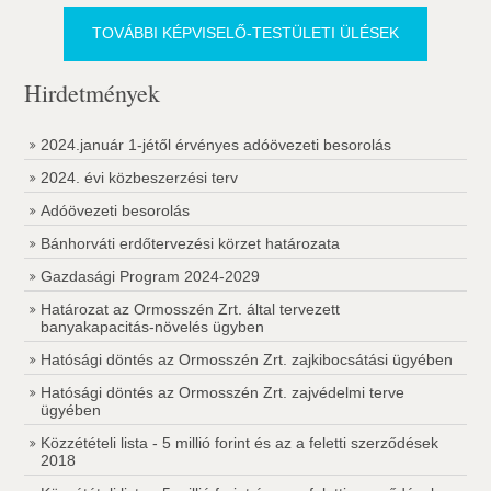
TOVÁBBI KÉPVISELŐ-TESTÜLETI ÜLÉSEK
Hirdetmények
2024.január 1-jétől érvényes adóövezeti besorolás
2024. évi közbeszerzési terv
Adóövezeti besorolás
Bánhorváti erdőtervezési körzet határozata
Gazdasági Program 2024-2029
Határozat az Ormosszén Zrt. által tervezett
banyakapacitás-növelés ügyben
Hatósági döntés az Ormosszén Zrt. zajkibocsátási ügyében
Hatósági döntés az Ormosszén Zrt. zajvédelmi terve
ügyében
Közzétételi lista - 5 millió forint és az a feletti szerződések
2018