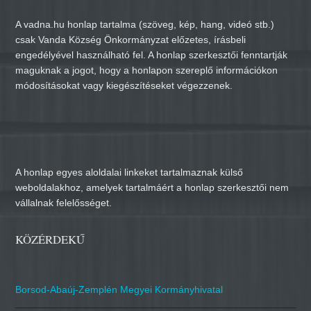
A vadna.hu honlap tartalma (szöveg, kép, hang, videó stb.)
csak Vanda Község Önkormányzat előzetes, írásbeli
engedélyével használható fel. A honlap szerkesztői fenntartják
maguknak a jogot, hogy a honlapon szereplő információkon
módosításokat vagy kiegészítéseket végezzenek.
A honlap egyes aloldalai linkeket tartalmaznak külső
weboldalakhoz, amelyek tartalmáért a honlap szerkesztői nem
vállalnak felelősséget.
KÖZÉRDEKŰ
Borsod-Abaúj-Zemplén Megyei Kormányhivatal