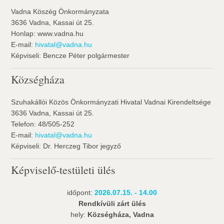
Vadna Köszég Önkormányzata
3636 Vadna, Kassai út 25.
Honlap: www.vadna.hu
E-mail:
hivatal@vadna.hu
Képviseli: Bencze Péter polgármester
Községháza
Szuhakállói Közös Önkormányzati Hivatal Vadnai Kirendeltsége
3636 Vadna, Kassai út 25.
Telefon: 48/505-252
E-mail:
hivatal@vadna.hu
Képviseli: Dr. Herczeg Tibor jegyző
Képviselő-testületi ülés
időpont:
2026.07.15. - 14.00
Rendkívüli zárt ülés
hely:
Községháza, Vadna