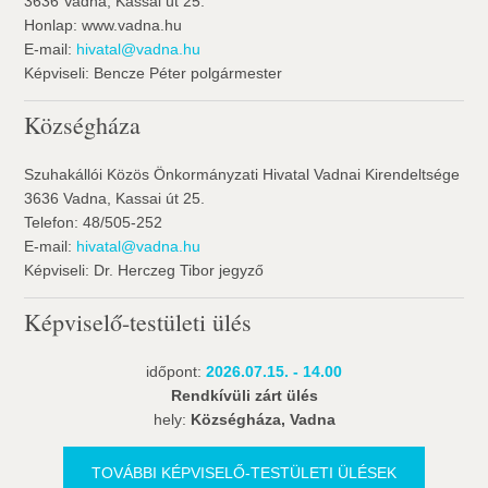
3636 Vadna, Kassai út 25.
Honlap: www.vadna.hu
E-mail:
hivatal@vadna.hu
Képviseli: Bencze Péter polgármester
Községháza
Szuhakállói Közös Önkormányzati Hivatal Vadnai Kirendeltsége
3636 Vadna, Kassai út 25.
Telefon: 48/505-252
E-mail:
hivatal@vadna.hu
Képviseli: Dr. Herczeg Tibor jegyző
Képviselő-testületi ülés
időpont:
2026.07.15. - 14.00
Rendkívüli zárt ülés
hely:
Községháza, Vadna
TOVÁBBI KÉPVISELŐ-TESTÜLETI ÜLÉSEK