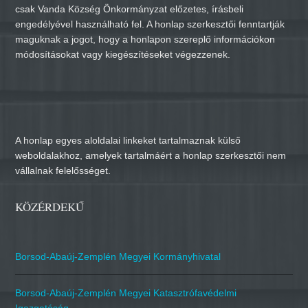
csak Vanda Község Önkormányzat előzetes, írásbeli
engedélyével használható fel. A honlap szerkesztői fenntartják
maguknak a jogot, hogy a honlapon szereplő információkon
módosításokat vagy kiegészítéseket végezzenek.
A honlap egyes aloldalai linkeket tartalmaznak külső
weboldalakhoz, amelyek tartalmáért a honlap szerkesztői nem
vállalnak felelősséget.
KÖZÉRDEKŰ
Borsod-Abaúj-Zemplén Megyei Kormányhivatal
Borsod-Abaúj-Zemplén Megyei Katasztrófavédelmi