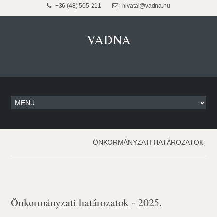
+36 (48) 505-211
hivatal@vadna.hu
VADNA
ÖNKORMÁNYZATI HATÁROZATOK
Önkormányzati határozatok - 2025.