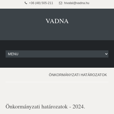
+36 (48) 505-211
hivatal@vadna.hu
VADNA
ÖNKORMÁNYZATI HATÁROZATOK
Önkormányzati határozatok - 2024.