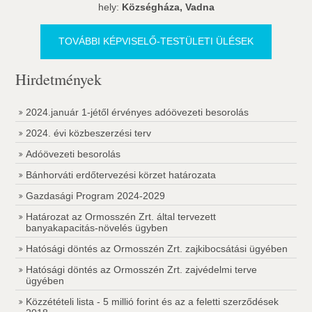
hely:
Községháza, Vadna
TOVÁBBI KÉPVISELŐ-TESTÜLETI ÜLÉSEK
Hirdetmények
2024.január 1-jétől érvényes adóövezeti besorolás
2024. évi közbeszerzési terv
Adóövezeti besorolás
Bánhorváti erdőtervezési körzet határozata
Gazdasági Program 2024-2029
Határozat az Ormosszén Zrt. által tervezett
banyakapacitás-növelés ügyben
Hatósági döntés az Ormosszén Zrt. zajkibocsátási ügyében
Hatósági döntés az Ormosszén Zrt. zajvédelmi terve
ügyében
Közzétételi lista - 5 millió forint és az a feletti szerződések