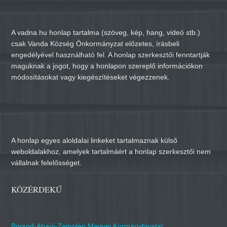
A vadna.hu honlap tartalma (szöveg, kép, hang, videó stb.)
csak Vanda Község Önkormányzat előzetes, írásbeli
engedélyével használható fel. A honlap szerkesztői fenntartják
maguknak a jogot, hogy a honlapon szereplő információkon
módosításokat vagy kiegészítéseket végezzenek.
A honlap egyes aloldalai linkeket tartalmaznak külső
weboldalakhoz, amelyek tartalmáért a honlap szerkesztői nem
vállalnak felelősséget.
KÖZÉRDEKŰ
Borsod-Abaúj-Zemplén Megyei Kormányhivatal