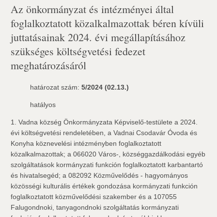
Az önkormányzat és intézményei által
foglalkoztatott közalkalmazottak béren kívüli
juttatásainak 2024. évi megállapításához
szükséges költségvetési fedezet
meghatározásáról
határozat szám:
5/2024 (02.13.)
hatályos
1. Vadna község Önkormányzata Képviselő-testülete a 2024.
évi költségvetési rendeletében, a Vadnai Csodavár Óvoda és
Konyha köznevelési intézményben foglalkoztatott
közalkalmazottak; a 066020 Város-, községgazdálkodási egyéb
szolgáltatások kormányzati funkción foglalkoztatott karbantartó
és hivatalsegéd; a 082092 Közművelődés - hagyományos
közösségi kulturális értékek gondozása kormányzati funkción
foglalkoztatott közművelődési szakember és a 107055
Falugondnoki, tanyagondnoki szolgáltatás kormányzati