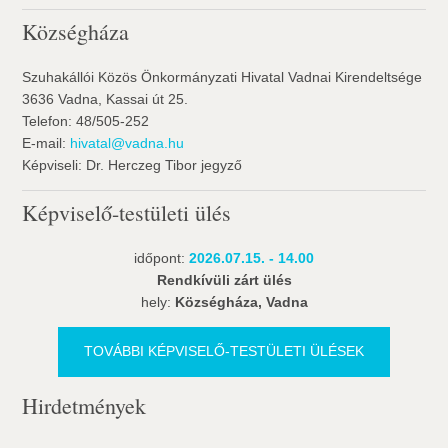
Községháza
Szuhakállói Közös Önkormányzati Hivatal Vadnai Kirendeltsége
3636 Vadna, Kassai út 25.
Telefon: 48/505-252
E-mail:
hivatal@vadna.hu
Képviseli: Dr. Herczeg Tibor jegyző
Képviselő-testületi ülés
időpont:
2026.07.15. - 14.00
Rendkívüli zárt ülés
hely:
Községháza, Vadna
TOVÁBBI KÉPVISELŐ-TESTÜLETI ÜLÉSEK
Hirdetmények