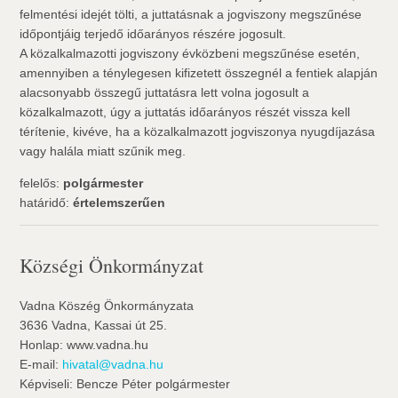
felmentési idejét tölti, a juttatásnak a jogviszony megszűnése
időpontjáig terjedő időarányos részére jogosult.
A közalkalmazotti jogviszony évközbeni megszűnése esetén,
amennyiben a ténylegesen kifizetett összegnél a fentiek alapján
alacsonyabb összegű juttatásra lett volna jogosult a
közalkalmazott, úgy a juttatás időarányos részét vissza kell
térítenie, kivéve, ha a közalkalmazott jogviszonya nyugdíjazása
vagy halála miatt szűnik meg.
felelős:
polgármester
határidő:
értelemszerűen
Községi Önkormányzat
Vadna Köszég Önkormányzata
3636 Vadna, Kassai út 25.
Honlap: www.vadna.hu
E-mail:
hivatal@vadna.hu
Képviseli: Bencze Péter polgármester