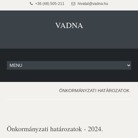
+36 (48) 505-211
hivatal@vadna.hu
VADNA
ÖNKORMÁNYZATI HATÁROZATOK
Önkormányzati határozatok - 2024.