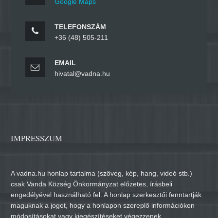
Google Maps
TELEFONSZÁM
+36 (48) 505-211
EMAIL
hivatal@vadna.hu
IMPRESSZUM
A vadna.hu honlap tartalma (szöveg, kép, hang, videó stb.)
csak Vanda Község Önkormányzat előzetes, írásbeli
engedélyével használható fel. A honlap szerkesztői fenntartják
maguknak a jogot, hogy a honlapon szereplő információkon
módosításokat vagy kiegészítéseket végezzenek.