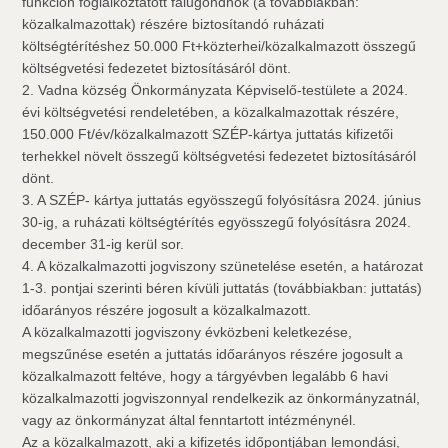
funkción foglalkoztatott falugondnok (a továbbiakban:
közalkalmazottak) részére biztosítandó ruházati
költségtérítéshez 50.000 Ft+közterhei/közalkalmazott összegű
költségvetési fedezetet biztosításáról dönt.
2. Vadna község Önkormányzata Képviselő-testülete a 2024.
évi költségvetési rendeletében, a közalkalmazottak részére,
150.000 Ft/év/közalkalmazott SZÉP-kártya juttatás kifizetői
terhekkel növelt összegű költségvetési fedezetet biztosításáról
dönt.
3. A SZÉP- kártya juttatás egyösszegű folyósításra 2024. június
30-ig, a ruházati költségtérítés egyösszegű folyósításra 2024.
december 31-ig kerül sor.
4. A közalkalmazotti jogviszony szünetelése esetén, a határozat
1-3. pontjai szerinti béren kívüli juttatás (továbbiakban: juttatás)
időarányos részére jogosult a közalkalmazott.
A közalkalmazotti jogviszony évközbeni keletkezése,
megszűnése esetén a juttatás időarányos részére jogosult a
közalkalmazott feltéve, hogy a tárgyévben legalább 6 havi
közalkalmazotti jogviszonnyal rendelkezik az önkormányzatnál,
vagy az önkormányzat által fenntartott intézménynél.
Az a közalkalmazott, aki a kifizetés időpontjában lemondási,