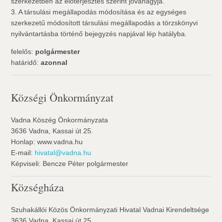
szerkezetben az előterjesztés szerint jóváhagyja.
3. A társulási megállapodás módosítása és az egységes
szerkezetű módosított társulási megállapodás a törzskönyvi
nyilvántartásba történő bejegyzés napjával lép hatályba.
felelős:
polgármester
határidő:
azonnal
Községi Önkormányzat
Vadna Köszég Önkormányzata
3636 Vadna, Kassai út 25.
Honlap: www.vadna.hu
E-mail:
hivatal@vadna.hu
Képviseli: Bencze Péter polgármester
Községháza
Szuhakállói Közös Önkormányzati Hivatal Vadnai Kirendeltsége
3636 Vadna, Kassai út 25.