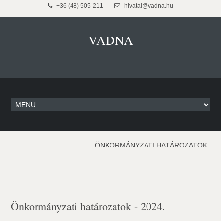
+36 (48) 505-211
hivatal@vadna.hu
VADNA
ÖNKORMÁNYZATI HATÁROZATOK
Önkormányzati határozatok - 2024.