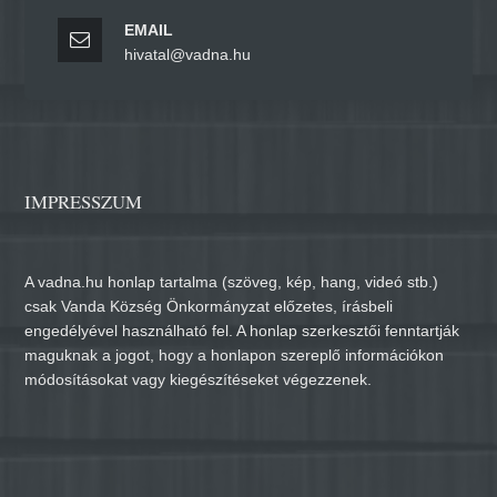
EMAIL
hivatal@vadna.hu
IMPRESSZUM
A vadna.hu honlap tartalma (szöveg, kép, hang, videó stb.)
csak Vanda Község Önkormányzat előzetes, írásbeli
engedélyével használható fel. A honlap szerkesztői fenntartják
maguknak a jogot, hogy a honlapon szereplő információkon
módosításokat vagy kiegészítéseket végezzenek.