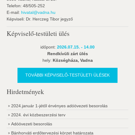
Telefon: 48/505-252
E-mail:
hivatal@vadna.hu
Képviseli: Dr. Herczeg Tibor jegyző
Képviselő-testületi ülés
időpont:
2026.07.15. - 14.00
Rendkívüli zárt ülés
hely:
Községháza, Vadna
TOVÁBBI KÉPVISELŐ-TESTÜLETI ÜLÉSEK
Hirdetmények
2024.január 1-jétől érvényes adóövezeti besorolás
2024. évi közbeszerzési terv
Adóövezeti besorolás
Bánhorváti erdőtervezési körzet határozata