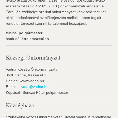
nyújtó ellátások körében, a személyes gondoskodást nyújtó
ellátásokról szóló 4/2021. (III.8.) önkormányzati rendelet, a
Társulás székhelye szerinti önkormányzat képviselő-testület
általi módosításával az előterjesztés mellékletében foglalt
rendelet-tervezet szerinti tartalommal hozzájárul.
felelős:
polgármester
határidő:
értelemszerűen
Községi Önkormányzat
Vadna Köszég Önkormányzata
3636 Vadna, Kassai út 25.
Honlap: www.vadna.hu
E-mail:
hivatal@vadna.hu
Képviseli: Bencze Péter polgármester
Községháza
Szuhakállói Közös Önkormányzati Hivatal Vadnai Kirendeltsége