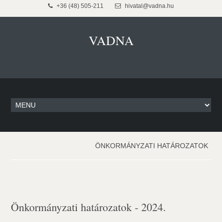
+36 (48) 505-211
hivatal@vadna.hu
VADNA
ÖNKORMÁNYZATI HATÁROZATOK
Önkormányzati határozatok - 2024.