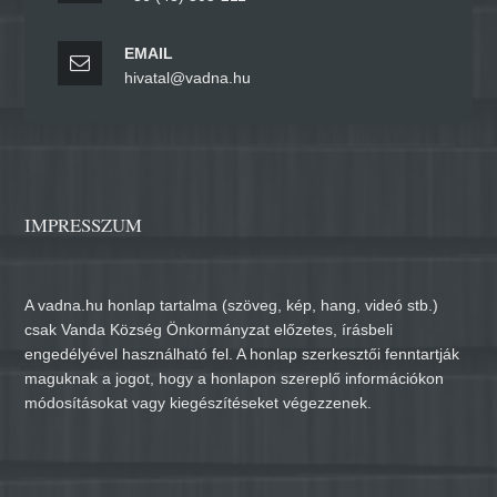
EMAIL
hivatal@vadna.hu
IMPRESSZUM
A vadna.hu honlap tartalma (szöveg, kép, hang, videó stb.)
csak Vanda Község Önkormányzat előzetes, írásbeli
engedélyével használható fel. A honlap szerkesztői fenntartják
maguknak a jogot, hogy a honlapon szereplő információkon
módosításokat vagy kiegészítéseket végezzenek.