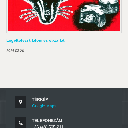
Legeltetési tilalom és ebzárlat
2026.03.26.
TÉRKÉP
Google Maps
TELEFONSZÁM
+36 (48) 505-211