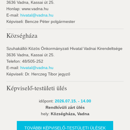
3636 Vadna, Kassai út 25.
Honlap: www.vadna.hu
E-mail:
hivatal@vadna.hu
Képviseli: Bencze Péter polgármester
Községháza
Szuhakállói Közös Önkormányzati Hivatal Vadnai Kirendeltsége
3636 Vadna, Kassai út 25.
Telefon: 48/505-252
E-mail:
hivatal@vadna.hu
Képviseli: Dr. Herczeg Tibor jegyző
Képviselő-testületi ülés
időpont:
2026.07.15. - 14.00
Rendkívüli zárt ülés
hely:
Községháza, Vadna
TOVÁBBI KÉPVISELŐ-TESTÜLETI ÜLÉSEK