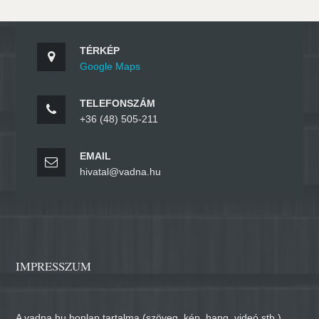
TÉRKÉP
Google Maps
TELEFONSZÁM
+36 (48) 505-211
EMAIL
hivatal@vadna.hu
IMPRESSZUM
A vadna.hu honlap tartalma (szöveg, kép, hang, videó stb.)