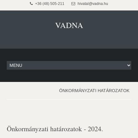
+36 (48) 505-211
hivatal@vadna.hu
VADNA
ÖNKORMÁNYZATI HATÁROZATOK
Önkormányzati határozatok - 2024.