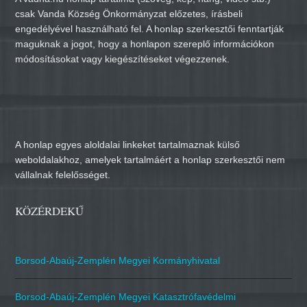
csak Vanda Község Önkormányzat előzetes, írásbeli
engedélyével használható fel. A honlap szerkesztői fenntartják
maguknak a jogot, hogy a honlapon szereplő információkon
módosításokat vagy kiegészítéseket végezzenek.
A honlap egyes aloldalai linkeket tartalmaznak külső
weboldalakhoz, amelyek tartalmáért a honlap szerkesztői nem
vállalnak felelősséget.
KÖZÉRDEKŰ
Borsod-Abaúj-Zemplén Megyei Kormányhivatal
Borsod-Abaúj-Zemplén Megyei Katasztrófavédelmi