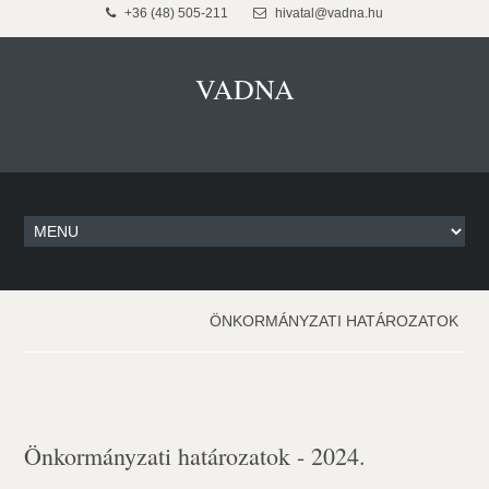
+36 (48) 505-211
hivatal@vadna.hu
VADNA
ÖNKORMÁNYZATI HATÁROZATOK
Önkormányzati határozatok - 2024.