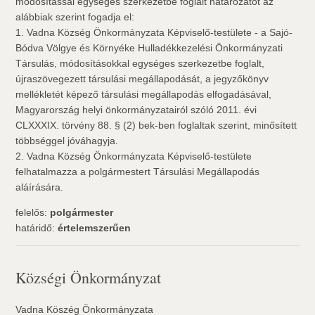
módosítással egységes szerkezetbe foglalt határozatot az
alábbiak szerint fogadja el:
1. Vadna Község Önkormányzata Képviselő-testülete - a Sajó-
Bódva Völgye és Környéke Hulladékkezelési Önkormányzati
Társulás, módosításokkal egységes szerkezetbe foglalt,
újraszövegezett társulási megállapodását, a jegyzőkönyv
mellékletét képező társulási megállapodás elfogadásával,
Magyarország helyi önkormányzatairól szóló 2011. évi
CLXXXIX. törvény 88. § (2) bek-ben foglaltak szerint, minősített
többséggel jóváhagyja.
2. Vadna Község Önkormányzata Képviselő-testülete
felhatalmazza a polgármestert Társulási Megállapodás
aláírására.
felelős:
polgármester
határidő:
értelemszerűen
Községi Önkormányzat
Vadna Köszég Önkormányzata