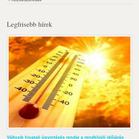
Legfrisebb hírek
Változik hivatali ügyintézés rendje a rendkívüli időjárás