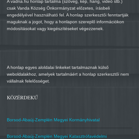
A vadna.hu honlap tartalma (szöveg, kép, hang, videó stb.)
csak Vanda Község Önkormányzat előzetes, írásbeli
engedélyével használható fel. A honlap szerkesztői fenntartják
maguknak a jogot, hogy a honlapon szereplő információkon
módosításokat vagy kiegészítéseket végezzenek.
A honlap egyes aloldalai linkeket tartalmaznak külső
weboldalakhoz, amelyek tartalmáért a honlap szerkesztői nem
vállalnak felelősséget.
KÖZÉRDEKŰ
Borsod-Abaúj-Zemplén Megyei Kormányhivatal
Borsod-Abaúj-Zemplén Megyei Katasztrófavédelmi