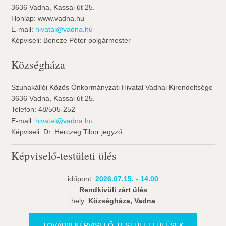
3636 Vadna, Kassai út 25.
Honlap: www.vadna.hu
E-mail:
hivatal@vadna.hu
Képviseli: Bencze Péter polgármester
Községháza
Szuhakállói Közös Önkormányzati Hivatal Vadnai Kirendeltsége
3636 Vadna, Kassai út 25.
Telefon: 48/505-252
E-mail:
hivatal@vadna.hu
Képviseli: Dr. Herczeg Tibor jegyző
Képviselő-testületi ülés
időpont:
2026.07.15. - 14.00
Rendkívüli zárt ülés
hely:
Községháza, Vadna
TOVÁBBI KÉPVISELŐ-TESTÜLETI ÜLÉSEK