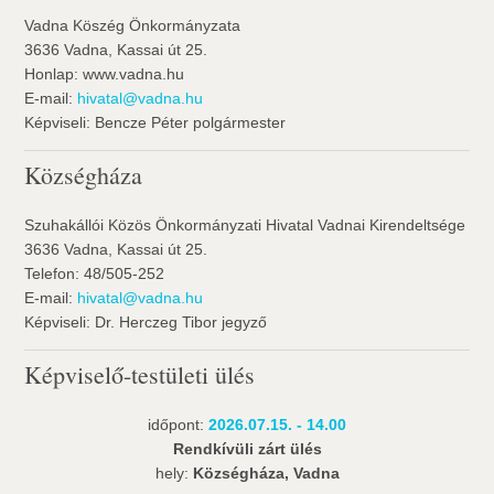
Vadna Köszég Önkormányzata
3636 Vadna, Kassai út 25.
Honlap: www.vadna.hu
E-mail:
hivatal@vadna.hu
Képviseli: Bencze Péter polgármester
Községháza
Szuhakállói Közös Önkormányzati Hivatal Vadnai Kirendeltsége
3636 Vadna, Kassai út 25.
Telefon: 48/505-252
E-mail:
hivatal@vadna.hu
Képviseli: Dr. Herczeg Tibor jegyző
Képviselő-testületi ülés
időpont:
2026.07.15. - 14.00
Rendkívüli zárt ülés
hely:
Községháza, Vadna