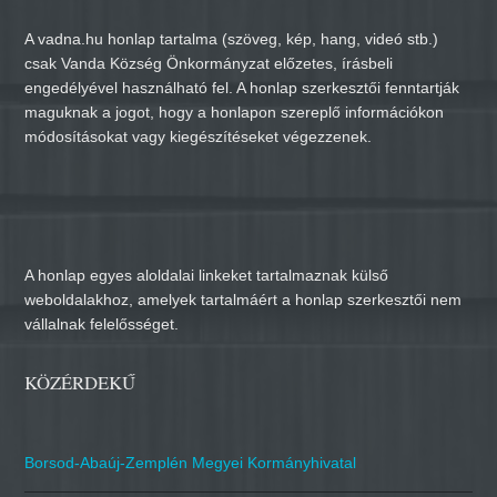
A vadna.hu honlap tartalma (szöveg, kép, hang, videó stb.)
csak Vanda Község Önkormányzat előzetes, írásbeli
engedélyével használható fel. A honlap szerkesztői fenntartják
maguknak a jogot, hogy a honlapon szereplő információkon
módosításokat vagy kiegészítéseket végezzenek.
A honlap egyes aloldalai linkeket tartalmaznak külső
weboldalakhoz, amelyek tartalmáért a honlap szerkesztői nem
vállalnak felelősséget.
KÖZÉRDEKŰ
Borsod-Abaúj-Zemplén Megyei Kormányhivatal