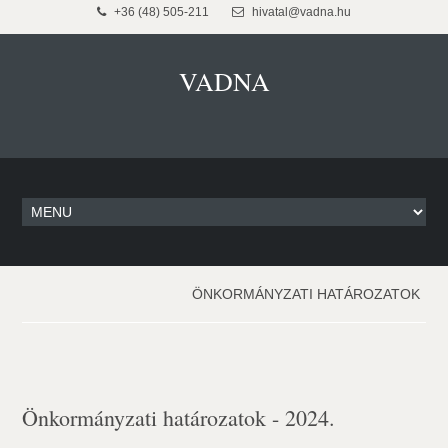
+36 (48) 505-211
hivatal@vadna.hu
VADNA
ÖNKORMÁNYZATI HATÁROZATOK
Önkormányzati határozatok - 2024.