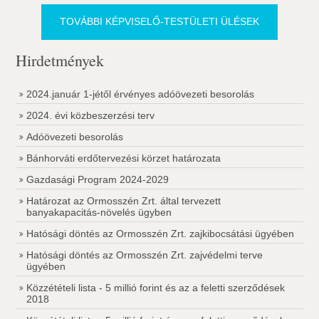
TOVÁBBI KÉPVISELŐ-TESTÜLETI ÜLÉSEK
Hirdetmények
2024.január 1-jétől érvényes adóövezeti besorolás
2024. évi közbeszerzési terv
Adóövezeti besorolás
Bánhorváti erdőtervezési körzet határozata
Gazdasági Program 2024-2029
Határozat az Ormosszén Zrt. által tervezett
banyakapacitás-növelés ügyben
Hatósági döntés az Ormosszén Zrt. zajkibocsátási ügyében
Hatósági döntés az Ormosszén Zrt. zajvédelmi terve
ügyében
Közzétételi lista - 5 millió forint és az a feletti szerződések
2018