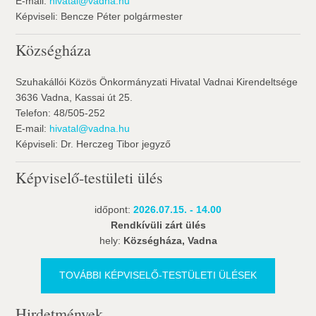
E-mail:
hivatal@vadna.hu
Képviseli: Bencze Péter polgármester
Községháza
Szuhakállói Közös Önkormányzati Hivatal Vadnai Kirendeltsége
3636 Vadna, Kassai út 25.
Telefon: 48/505-252
E-mail:
hivatal@vadna.hu
Képviseli: Dr. Herczeg Tibor jegyző
Képviselő-testületi ülés
időpont:
2026.07.15. - 14.00
Rendkívüli zárt ülés
hely:
Községháza, Vadna
TOVÁBBI KÉPVISELŐ-TESTÜLETI ÜLÉSEK
Hirdetmények