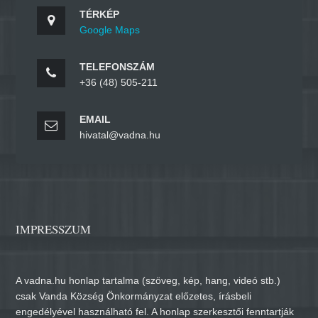
TÉRKÉP
Google Maps
TELEFONSZÁM
+36 (48) 505-211
EMAIL
hivatal@vadna.hu
IMPRESSZUM
A vadna.hu honlap tartalma (szöveg, kép, hang, videó stb.)
csak Vanda Község Önkormányzat előzetes, írásbeli
engedélyével használható fel. A honlap szerkesztői fenntartják