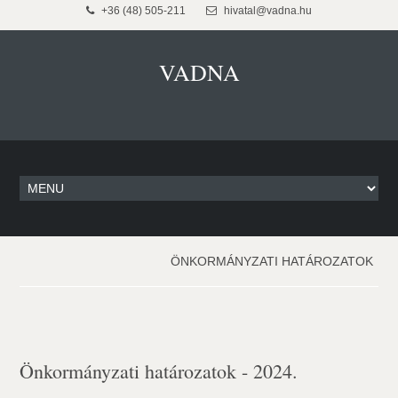
+36 (48) 505-211
hivatal@vadna.hu
VADNA
ÖNKORMÁNYZATI HATÁROZATOK
Önkormányzati határozatok - 2024.