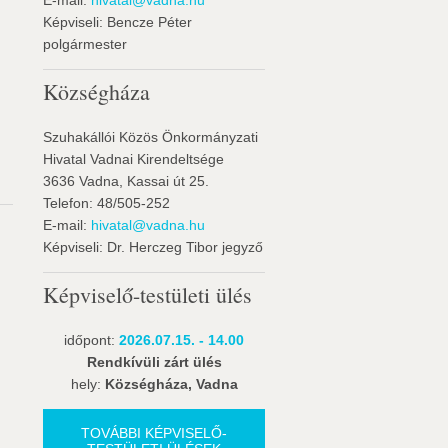
E-mail:
hivatal@vadna.hu
Képviseli: Bencze Péter
polgármester
Községháza
Szuhakállói Közös Önkormányzati
Hivatal Vadnai Kirendeltsége
3636 Vadna, Kassai út 25.
Telefon: 48/505-252
E-mail:
hivatal@vadna.hu
Képviseli: Dr. Herczeg Tibor jegyző
Képviselő-testületi ülés
időpont:
2026.07.15. - 14.00
Rendkívüli zárt ülés
hely:
Községháza, Vadna
TOVÁBBI KÉPVISELŐ-