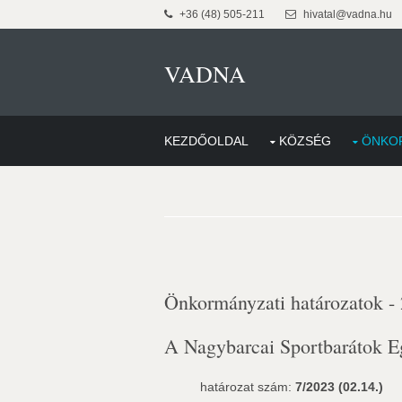
+36 (48) 505-211
hivatal@vadna.hu
VADNA
KEZDŐOLDAL
KÖZSÉG
ÖNKO
Önkormányzati határozatok -
A Nagybarcai Sportbarátok E
határozat szám:
7/2023 (02.14.)