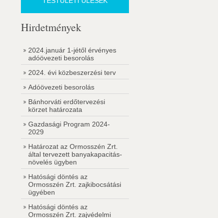
TESTÜLETI ÜLÉSEK
Hirdetmények
2024.január 1-jétől érvényes
adóövezeti besorolás
2024. évi közbeszerzési terv
Adóövezeti besorolás
Bánhorváti erdőtervezési
körzet határozata
Gazdasági Program 2024-
2029
Határozat az Ormosszén Zrt.
által tervezett banyakapacitás-
növelés ügyben
Hatósági döntés az
Ormosszén Zrt. zajkibocsátási
ügyében
Hatósági döntés az
Ormosszén Zrt. zajvédelmi