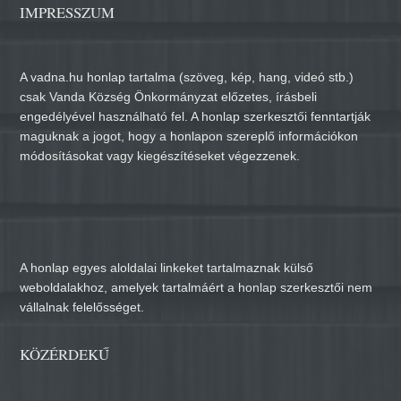
IMPRESSZUM
A vadna.hu honlap tartalma (szöveg, kép, hang, videó stb.)
csak Vanda Község Önkormányzat előzetes, írásbeli
engedélyével használható fel. A honlap szerkesztői fenntartják
maguknak a jogot, hogy a honlapon szereplő információkon
módosításokat vagy kiegészítéseket végezzenek.
A honlap egyes aloldalai linkeket tartalmaznak külső
weboldalakhoz, amelyek tartalmáért a honlap szerkesztői nem
vállalnak felelősséget.
KÖZÉRDEKŰ