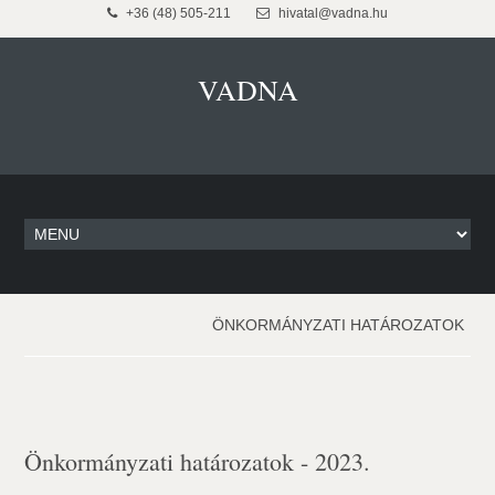
+36 (48) 505-211
hivatal@vadna.hu
VADNA
ÖNKORMÁNYZATI HATÁROZATOK
Önkormányzati határozatok - 2023.