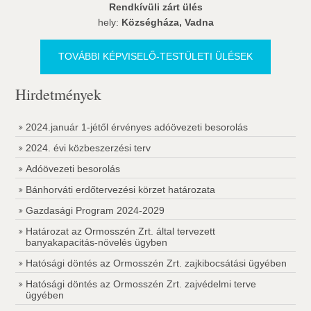
Rendkívüli zárt ülés
hely:
Községháza, Vadna
TOVÁBBI KÉPVISELŐ-TESTÜLETI ÜLÉSEK
Hirdetmények
2024.január 1-jétől érvényes adóövezeti besorolás
2024. évi közbeszerzési terv
Adóövezeti besorolás
Bánhorváti erdőtervezési körzet határozata
Gazdasági Program 2024-2029
Határozat az Ormosszén Zrt. által tervezett
banyakapacitás-növelés ügyben
Hatósági döntés az Ormosszén Zrt. zajkibocsátási ügyében
Hatósági döntés az Ormosszén Zrt. zajvédelmi terve
ügyében