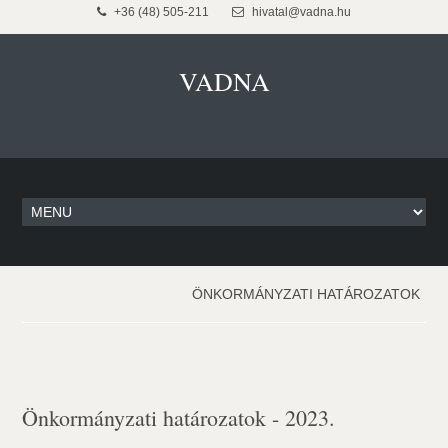
+36 (48) 505-211
hivatal@vadna.hu
VADNA
ÖNKORMÁNYZATI HATÁROZATOK
Önkormányzati határozatok - 2023.