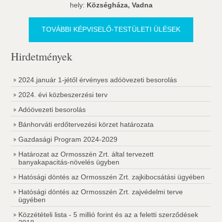
hely:
Községháza, Vadna
TOVÁBBI KÉPVISELŐ-TESTÜLETI ÜLÉSEK
Hirdetmények
2024.január 1-jétől érvényes adóövezeti besorolás
2024. évi közbeszerzési terv
Adóövezeti besorolás
Bánhorváti erdőtervezési körzet határozata
Gazdasági Program 2024-2029
Határozat az Ormosszén Zrt. által tervezett
banyakapacitás-növelés ügyben
Hatósági döntés az Ormosszén Zrt. zajkibocsátási ügyében
Hatósági döntés az Ormosszén Zrt. zajvédelmi terve
ügyében
Közzétételi lista - 5 millió forint és az a feletti szerződések