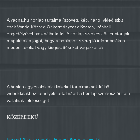
A vadna.hu honlap tartalma (szöveg, kép, hang, videó stb.)
csak Vanda Község Önkormányzat előzetes, írásbeli
engedélyével használható fel. A honlap szerkesztői fenntartják
maguknak a jogot, hogy a honlapon szereplő információkon
módosításokat vagy kiegészítéseket végezzenek.
A honlap egyes aloldalai linkeket tartalmaznak külső
weboldalakhoz, amelyek tartalmáért a honlap szerkesztői nem
vállalnak felelősséget.
KÖZÉRDEKŰ
Borsod-Abaúj-Zemplén Megyei Kormányhivatal