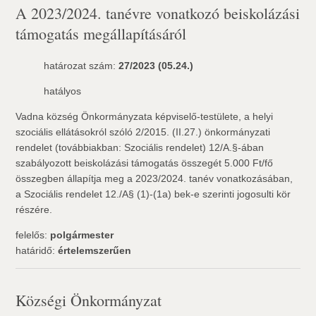
A 2023/2024. tanévre vonatkozó beiskolázási
támogatás megállapításáról
határozat szám:
27/2023 (05.24.)
hatályos
Vadna község Önkormányzata képviselő-testülete, a helyi
szociális ellátásokról szóló 2/2015. (II.27.) önkormányzati
rendelet (továbbiakban: Szociális rendelet) 12/A.§-ában
szabályozott beiskolázási támogatás összegét 5.000 Ft/fő
összegben állapítja meg a 2023/2024. tanév vonatkozásában,
a Szociális rendelet 12./A§ (1)-(1a) bek-e szerinti jogosulti kör
részére.
felelős:
polgármester
határidő:
értelemszerűen
Községi Önkormányzat