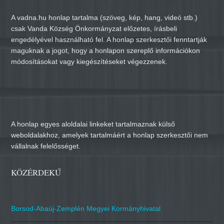
A vadna.hu honlap tartalma (szöveg, kép, hang, videó stb.)
csak Vanda Község Önkormányzat előzetes, írásbeli
engedélyével használható fel. A honlap szerkesztői fenntartják
maguknak a jogot, hogy a honlapon szereplő információkon
módosításokat vagy kiegészítéseket végezzenek.
A honlap egyes aloldalai linkeket tartalmaznak külső
weboldalakhoz, amelyek tartalmáért a honlap szerkesztői nem
vállalnak felelősséget.
KÖZÉRDEKŰ
Borsod-Abaúj-Zemplén Megyei Kormányhivatal