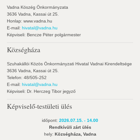
Vadna Köszég Önkormányzata
3636 Vadna, Kassai út 25.
Honlap: www.vadna.hu
E-mail:
hivatal@vadna.hu
Képviseli: Bencze Péter polgármester
Községháza
Szuhakállói Közös Önkormányzati Hivatal Vadnai Kirendeltsége
3636 Vadna, Kassai út 25.
Telefon: 48/505-252
E-mail:
hivatal@vadna.hu
Képviseli: Dr. Herczeg Tibor jegyző
Képviselő-testületi ülés
időpont:
2026.07.15. - 14.00
Rendkívüli zárt ülés
hely:
Községháza, Vadna