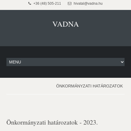
+36 (48) 505-211
hivatal@vadna.hu
VADNA
ÖNKORMÁNYZATI HATÁROZATOK
Önkormányzati határozatok - 2023.