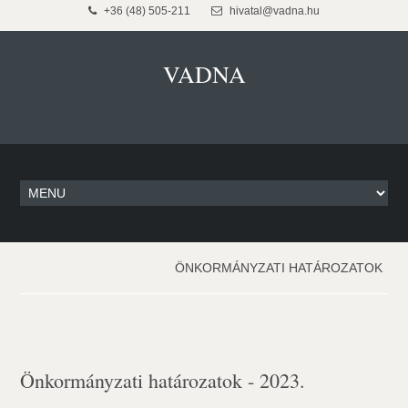
+36 (48) 505-211
hivatal@vadna.hu
VADNA
ÖNKORMÁNYZATI HATÁROZATOK
Önkormányzati határozatok - 2023.