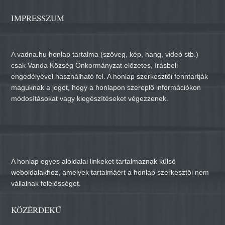
IMPRESSZUM
A vadna.hu honlap tartalma (szöveg, kép, hang, videó stb.)
csak Vanda Község Önkormányzat előzetes, írásbeli
engedélyével használható fel. A honlap szerkesztői fenntartják
maguknak a jogot, hogy a honlapon szereplő információkon
módosításokat vagy kiegészítéseket végezzenek.
A honlap egyes aloldalai linkeket tartalmaznak külső
weboldalakhoz, amelyek tartalmáért a honlap szerkesztői nem
vállalnak felelősséget.
KÖZÉRDEKŰ