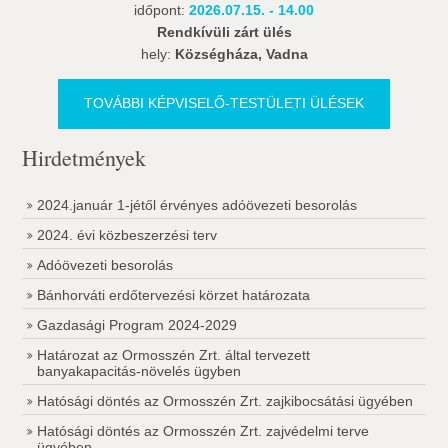
időpont:
2026.07.15. - 14.00
Rendkívüli zárt ülés
hely:
Községháza, Vadna
TOVÁBBI KÉPVISELŐ-TESTÜLETI ÜLÉSEK
Hirdetmények
2024.január 1-jétől érvényes adóövezeti besorolás
2024. évi közbeszerzési terv
Adóövezeti besorolás
Bánhorváti erdőtervezési körzet határozata
Gazdasági Program 2024-2029
Határozat az Ormosszén Zrt. által tervezett
banyakapacitás-növelés ügyben
Hatósági döntés az Ormosszén Zrt. zajkibocsátási ügyében
Hatósági döntés az Ormosszén Zrt. zajvédelmi terve
ügyében