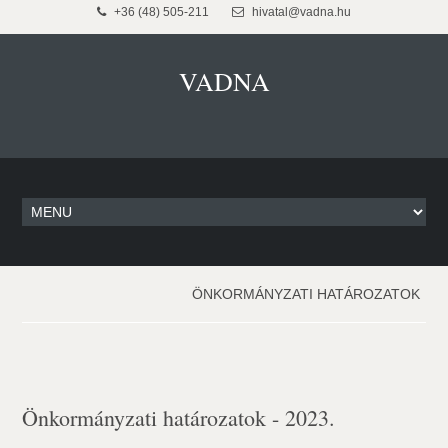
+36 (48) 505-211
hivatal@vadna.hu
VADNA
ÖNKORMÁNYZATI HATÁROZATOK
Önkormányzati határozatok - 2023.