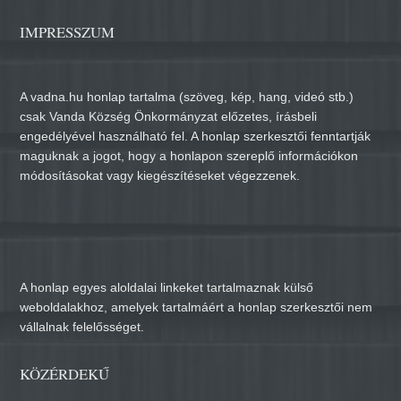
IMPRESSZUM
A vadna.hu honlap tartalma (szöveg, kép, hang, videó stb.)
csak Vanda Község Önkormányzat előzetes, írásbeli
engedélyével használható fel. A honlap szerkesztői fenntartják
maguknak a jogot, hogy a honlapon szereplő információkon
módosításokat vagy kiegészítéseket végezzenek.
A honlap egyes aloldalai linkeket tartalmaznak külső
weboldalakhoz, amelyek tartalmáért a honlap szerkesztői nem
vállalnak felelősséget.
KÖZÉRDEKŰ