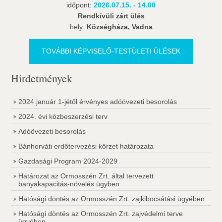
időpont:
2026.07.15. - 14.00
Rendkívüli zárt ülés
hely:
Községháza, Vadna
TOVÁBBI KÉPVISELŐ-TESTÜLETI ÜLÉSEK
Hirdetmények
2024.január 1-jétől érvényes adóövezeti besorolás
2024. évi közbeszerzési terv
Adóövezeti besorolás
Bánhorváti erdőtervezési körzet határozata
Gazdasági Program 2024-2029
Határozat az Ormosszén Zrt. által tervezett
banyakapacitás-növelés ügyben
Hatósági döntés az Ormosszén Zrt. zajkibocsátási ügyében
Hatósági döntés az Ormosszén Zrt. zajvédelmi terve
ügyében