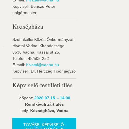
E-mail:
hivatal@vadna.hu
Képviseli: Bencze Péter
polgármester
Községháza
Szuhakállói Közös Önkormányzati
Hivatal Vadnai Kirendeltsége
3636 Vadna, Kassai út 25.
Telefon: 48/505-252
E-mail:
hivatal@vadna.hu
Képviseli: Dr. Herczeg Tibor jegyző
Képviselő-testületi ülés
időpont:
2026.07.15. - 14.00
Rendkívüli zárt ülés
hely:
Községháza, Vadna
TOVÁBBI KÉPVISELŐ-