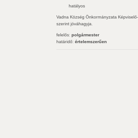
hatályos
Vadna Község Önkormányzata Képviselő-test
szerint jóváhagyja.
felelős:
polgármester
határidő:
értelemszerűen