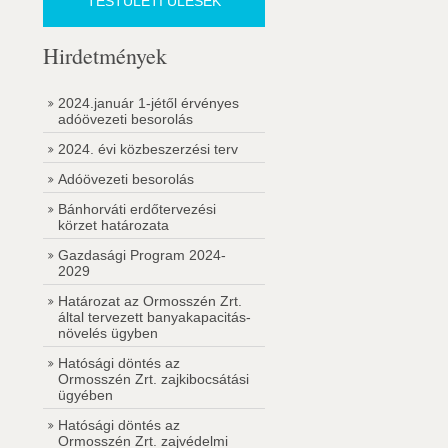
TESTÜLETI ÜLÉSEK
Hirdetmények
2024.január 1-jétől érvényes
adóövezeti besorolás
2024. évi közbeszerzési terv
Adóövezeti besorolás
Bánhorváti erdőtervezési
körzet határozata
Gazdasági Program 2024-
2029
Határozat az Ormosszén Zrt.
által tervezett banyakapacitás-
növelés ügyben
Hatósági döntés az
Ormosszén Zrt. zajkibocsátási
ügyében
Hatósági döntés az
Ormosszén Zrt. zajvédelmi