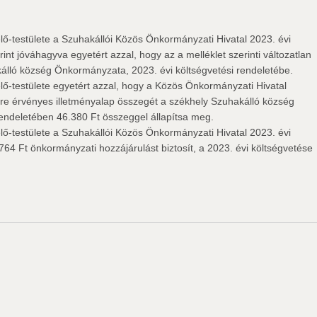
-testülete a Szuhakállói Közös Önkormányzati Hivatal 2023. évi
rint jóváhagyva egyetért azzal, hogy az a melléklet szerinti változatlan
álló község Önkormányzata, 2023. évi költségvetési rendeletébe.
-testülete egyetért azzal, hogy a Közös Önkormányzati Hivatal
vre érvényes illetményalap összegét a székhely Szuhakálló község
endeletében 46.380 Ft összeggel állapítsa meg.
-testülete a Szuhakállói Közös Önkormányzati Hivatal 2023. évi
64 Ft önkormányzati hozzájárulást biztosít, a 2023. évi költségvetése