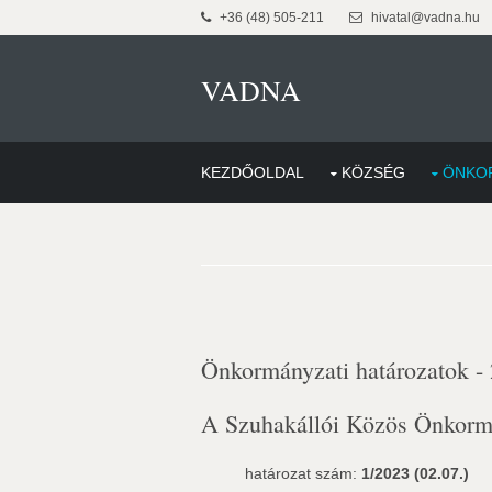
+36 (48) 505-211
hivatal@vadna.hu
VADNA
KEZDŐOLDAL
KÖZSÉG
ÖNKO
Önkormányzati határozatok -
A Szuhakállói Közös Önkormán
határozat szám:
1/2023 (02.07.)