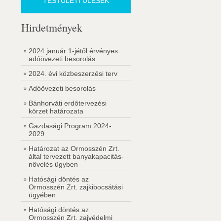
TESTÜLETI ÜLÉSEK
Hirdetmények
2024.január 1-jétől érvényes
adóövezeti besorolás
2024. évi közbeszerzési terv
Adóövezeti besorolás
Bánhorváti erdőtervezési
körzet határozata
Gazdasági Program 2024-
2029
Határozat az Ormosszén Zrt.
által tervezett banyakapacitás-
növelés ügyben
Hatósági döntés az
Ormosszén Zrt. zajkibocsátási
ügyében
Hatósági döntés az
Ormosszén Zrt. zajvédelmi