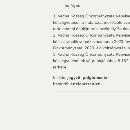
hatályos
1. Vadna Község Önkormányzata Képviselő
költségvetését, a határozat melléklete sze
tartalommal épüljön be a székhely Szuhak
2. Vadna Község Önkormányzata Képviselő
köztisztviselői vonatkozásában a 2023. é
Önkormányzata, 2023. évi költségvetési r
3. Vadna Község Önkormányzata Képviselő
költségvetésének végrehajtásához 8 157 7
terhére.
felelős:
jegyző, polgármester
határidő:
értelemszerűen