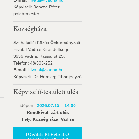
E-mail:
hivatal@vadna.hu
Képviseli: Bencze Péter
polgármester
Községháza
Szuhakállói Közös Önkormányzati
Hivatal Vadnai Kirendeltsége
3636 Vadna, Kassai út 25.
Telefon: 48/505-252
E-mail:
hivatal@vadna.hu
Képviseli: Dr. Herczeg Tibor jegyző
Képviselő-testületi ülés
időpont:
2026.07.15. - 14.00
Rendkívüli zárt ülés
hely:
Községháza, Vadna
TOVÁBBI KÉPVISELŐ-