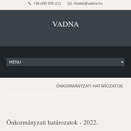
+36 (48) 505-211
hivatal@vadna.hu
VADNA
ÖNKORMÁNYZATI HATÁROZATOK
Önkormányzati határozatok - 2022.