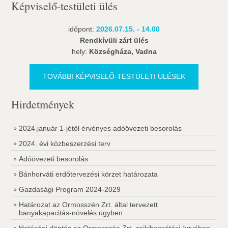
Képviselő-testületi ülés
időpont:
2026.07.15. - 14.00
Rendkívüli zárt ülés
hely:
Községháza, Vadna
TOVÁBBI KÉPVISELŐ-TESTÜLETI ÜLÉSEK
Hirdetmények
2024.január 1-jétől érvényes adóövezeti besorolás
2024. évi közbeszerzési terv
Adóövezeti besorolás
Bánhorváti erdőtervezési körzet határozata
Gazdasági Program 2024-2029
Határozat az Ormosszén Zrt. által tervezett
banyakapacitás-növelés ügyben