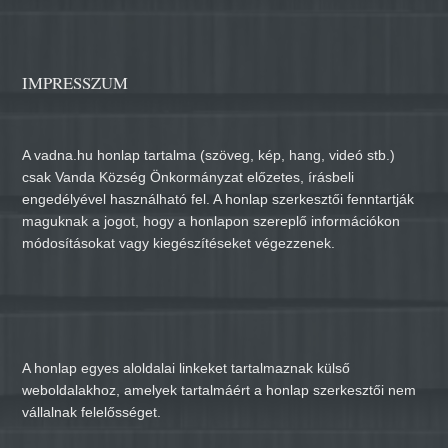
IMPRESSZUM
A vadna.hu honlap tartalma (szöveg, kép, hang, videó stb.)
csak Vanda Község Önkormányzat előzetes, írásbeli
engedélyével használható fel. A honlap szerkesztői fenntartják
maguknak a jogot, hogy a honlapon szereplő információkon
módosításokat vagy kiegészítéseket végezzenek.
A honlap egyes aloldalai linkeket tartalmaznak külső
weboldalakhoz, amelyek tartalmáért a honlap szerkesztői nem
vállalnak felelősséget.