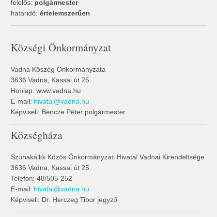
felelős:
polgármester
határidő:
értelemszerűen
Községi Önkormányzat
Vadna Köszég Önkormányzata
3636 Vadna, Kassai út 25.
Honlap: www.vadna.hu
E-mail:
hivatal@vadna.hu
Képviseli: Bencze Péter polgármester
Községháza
Szuhakállói Közös Önkormányzati Hivatal Vadnai Kirendeltsége
3636 Vadna, Kassai út 25.
Telefon: 48/505-252
E-mail:
hivatal@vadna.hu
Képviseli: Dr. Herczeg Tibor jegyző