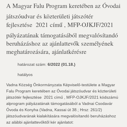
A Magyar Falu Program keretében az Óvodai
játszóudvar és közterületi játszótér
fejlesztése  2021 című , MFP-OJKJF/2021
pályázatának támogatásából megvalósítandó
beruházáshoz az ajánlattevők személyének
meghatározására, ajánlatkérésre
határozat szám:
6/2022 (01.18.)
hatályos
Vadna Község Önkormányzata Képviselő-testülete a Magyar
Falu Program keretében az Óvodai játszóudvar és közterületi
játszótér fejlesztése  2021 című , MFP-OJKJF/2021 kódszámú
alprogram pályázatának támogatásából a Vadnai Csodavár
Óvoda és Konyha (Vadna, Kassai út 38.; Hrsz: 261/2)
játszóudvarának kialakítására megvalósítandó beruházáshoz
az alábbi ajánlattevőktől kér ajánlatot: