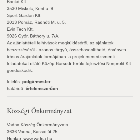
Bankó Kft.
3530 Miskolc, Kont u. 9.
Sport Garden Kft.
2013 Pomáz, Radnóti M. u. 5.
Evin Tech Kft.
9026 Győr, Báthory u. 7/A.
Az ajánlattételi felhívások megküldéséről, az ajánlatok
beszerzéséről - azonos tárgyú, összehasonlítható, érvényes
írásos árajánlatok formájában  a projektmenedzsmenti
feladatokat ellátó Közép-Borsodi Területfejlesztési Nonprofit Kft
gondoskodik.
felelős:
polgármester
határidő:
értelemszerűen
Községi Önkormányzat
Vadna Köszég Önkormányzata
3636 Vadna, Kassai út 25.
Honlap: www.vadna.hu