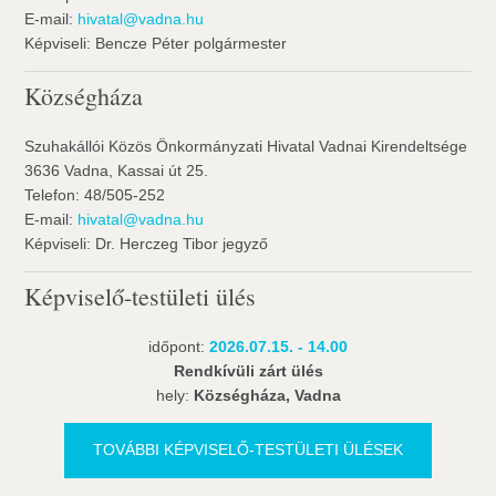
E-mail:
hivatal@vadna.hu
Képviseli: Bencze Péter polgármester
Községháza
Szuhakállói Közös Önkormányzati Hivatal Vadnai Kirendeltsége
3636 Vadna, Kassai út 25.
Telefon: 48/505-252
E-mail:
hivatal@vadna.hu
Képviseli: Dr. Herczeg Tibor jegyző
Képviselő-testületi ülés
időpont:
2026.07.15. - 14.00
Rendkívüli zárt ülés
hely:
Községháza, Vadna
TOVÁBBI KÉPVISELŐ-TESTÜLETI ÜLÉSEK