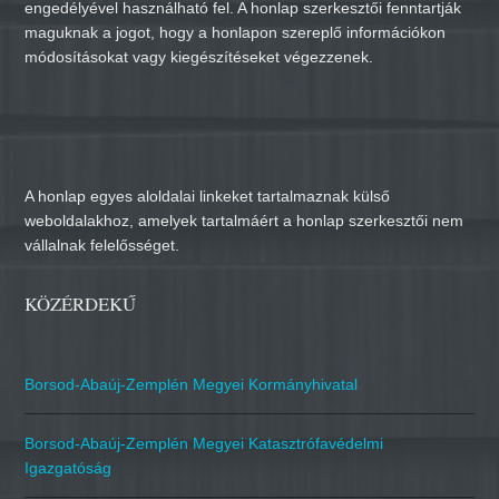
engedélyével használható fel. A honlap szerkesztői fenntartják
maguknak a jogot, hogy a honlapon szereplő információkon
módosításokat vagy kiegészítéseket végezzenek.
A honlap egyes aloldalai linkeket tartalmaznak külső
weboldalakhoz, amelyek tartalmáért a honlap szerkesztői nem
vállalnak felelősséget.
KÖZÉRDEKŰ
Borsod-Abaúj-Zemplén Megyei Kormányhivatal
Borsod-Abaúj-Zemplén Megyei Katasztrófavédelmi
Igazgatóság