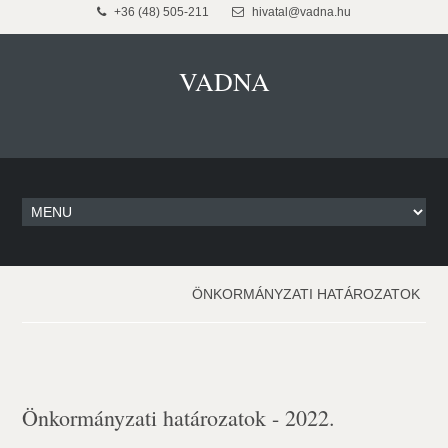
+36 (48) 505-211
hivatal@vadna.hu
VADNA
ÖNKORMÁNYZATI HATÁROZATOK
Önkormányzati határozatok - 2022.