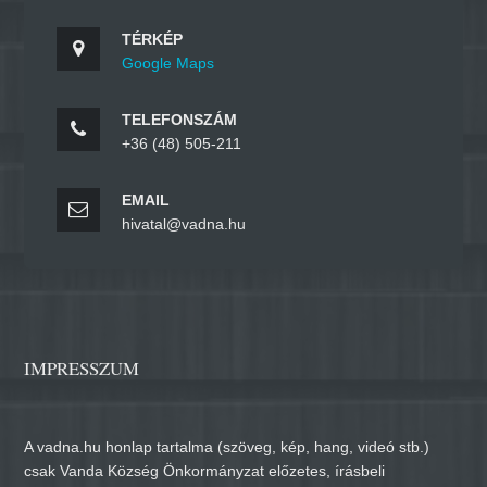
TÉRKÉP
Google Maps
TELEFONSZÁM
+36 (48) 505-211
EMAIL
hivatal@vadna.hu
IMPRESSZUM
A vadna.hu honlap tartalma (szöveg, kép, hang, videó stb.)
csak Vanda Község Önkormányzat előzetes, írásbeli