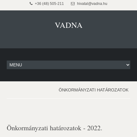
+36 (48) 505-211
hivatal@vadna.hu
VADNA
ÖNKORMÁNYZATI HATÁROZATOK
Önkormányzati határozatok - 2022.