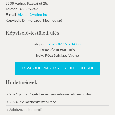
3636 Vadna, Kassai út 25.
Telefon: 48/505-252
E-mail:
hivatal@vadna.hu
Képviseli: Dr. Herczeg Tibor jegyző
Képviselő-testületi ülés
időpont:
2026.07.15. - 14.00
Rendkívüli zárt ülés
hely:
Községháza, Vadna
TOVÁBBI KÉPVISELŐ-TESTÜLETI ÜLÉSEK
Hirdetmények
2024.január 1-jétől érvényes adóövezeti besorolás
2024. évi közbeszerzési terv
Adóövezeti besorolás