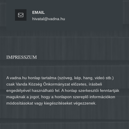
EMAIL
hivatal@vadna.hu
IMPRESSZUM
A vadna.hu honlap tartalma (szöveg, kép, hang, videó stb.)
csak Vanda Község Önkormányzat előzetes, írásbeli
engedélyével használható fel. A honlap szerkesztői fenntartják
maguknak a jogot, hogy a honlapon szereplő információkon
módosításokat vagy kiegészítéseket végezzenek.