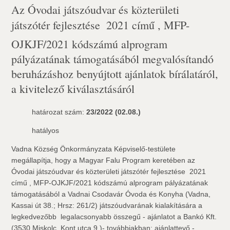
Az Óvodai játszóudvar és közterületi
játszótér fejlesztése  2021 című , MFP-
OJKJF/2021 kódszámú alprogram
pályázatának támogatásából megvalósítandó
beruházáshoz benyújtott ajánlatok bírálatáról,
a kivitelező kiválasztásáról
határozat szám:
23/2022 (02.08.)
hatályos
Vadna Község Önkormányzata Képviselő-testülete
megállapítja, hogy a Magyar Falu Program keretében az
Óvodai játszóudvar és közterületi játszótér fejlesztése  2021
című , MFP-OJKJF/2021 kódszámú alprogram pályázatának
támogatásából a Vadnai Csodavár Óvoda és Konyha (Vadna,
Kassai út 38.; Hrsz: 261/2) játszóudvarának kialakítására a
legkedvezőbb  legalacsonyabb összegű - ajánlatot a Bankó Kft.
(3530 Miskolc, Kont utca 9.)- továbbiakban: ajánlattevő -