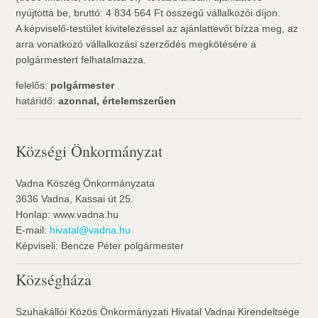
nyújtotta be, bruttó: 4 834 564 Ft összegű vállalkozói díjon.
A képviselő-testület kivitelezéssel az ajánlattevőt bízza meg, az
arra vonatkozó vállalkozási szerződés megkötésére a
polgármestert felhatalmazza.
felelős:
polgármester
határidő:
azonnal, értelemszerűen
Községi Önkormányzat
Vadna Köszég Önkormányzata
3636 Vadna, Kassai út 25.
Honlap: www.vadna.hu
E-mail:
hivatal@vadna.hu
Képviseli: Bencze Péter polgármester
Községháza
Szuhakállói Közös Önkormányzati Hivatal Vadnai Kirendeltsége