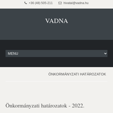
+36 (48) 505-211
hivatal@vadna.hu
VADNA
ÖNKORMÁNYZATI HATÁROZATOK
Önkormányzati határozatok - 2022.