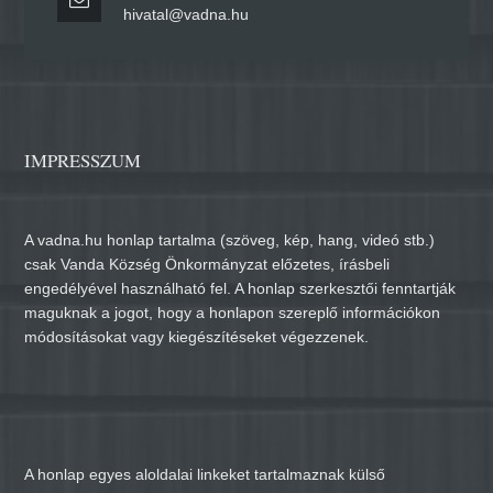
hivatal@vadna.hu
IMPRESSZUM
A vadna.hu honlap tartalma (szöveg, kép, hang, videó stb.)
csak Vanda Község Önkormányzat előzetes, írásbeli
engedélyével használható fel. A honlap szerkesztői fenntartják
maguknak a jogot, hogy a honlapon szereplő információkon
módosításokat vagy kiegészítéseket végezzenek.
A honlap egyes aloldalai linkeket tartalmaznak külső