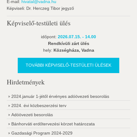
E-mail:
hivatal@vadna.hu
Képviseli: Dr. Herczeg Tibor jegyző
Képviselő-testületi ülés
időpont:
2026.07.15. - 14.00
Rendkívüli zárt ülés
hely:
Községháza, Vadna
TOVÁBBI KÉPVISELŐ-TESTÜLETI ÜLÉSEK
Hirdetmények
2024.január 1-jétől érvényes adóövezeti besorolás
2024. évi közbeszerzési terv
Adóövezeti besorolás
Bánhorváti erdőtervezési körzet határozata
Gazdasági Program 2024-2029