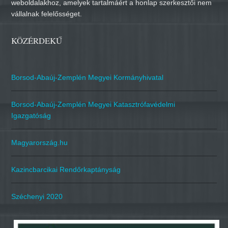
weboldalakhoz, amelyek tartalmáért a honlap szerkesztői nem
vállalnak felelősséget.
KÖZÉRDEKŰ
Borsod-Abaúj-Zemplén Megyei Kormányhivatal
Borsod-Abaúj-Zemplén Megyei Katasztrófavédelmi
Igazgatóság
Magyarország.hu
Kazincbarcikai Rendőrkaptányság
Széchenyi 2020