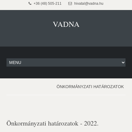
+36 (48) 505-211
hivatal@vadna.hu
VADNA
ÖNKORMÁNYZATI HATÁROZATOK
Önkormányzati határozatok - 2022.