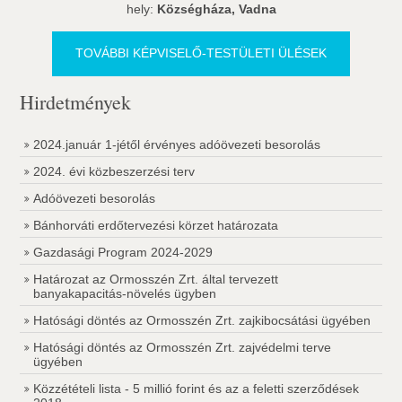
hely:
Községháza, Vadna
TOVÁBBI KÉPVISELŐ-TESTÜLETI ÜLÉSEK
Hirdetmények
2024.január 1-jétől érvényes adóövezeti besorolás
2024. évi közbeszerzési terv
Adóövezeti besorolás
Bánhorváti erdőtervezési körzet határozata
Gazdasági Program 2024-2029
Határozat az Ormosszén Zrt. által tervezett
banyakapacitás-növelés ügyben
Hatósági döntés az Ormosszén Zrt. zajkibocsátási ügyében
Hatósági döntés az Ormosszén Zrt. zajvédelmi terve
ügyében
Közzétételi lista - 5 millió forint és az a feletti szerződések