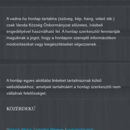
A vadna.hu honlap tartalma (szöveg, kép, hang, videó stb.)
csak Vanda Község Önkormányzat előzetes, írásbeli
engedélyével használható fel. A honlap szerkesztői fenntartják
maguknak a jogot, hogy a honlapon szereplő információkon
módosításokat vagy kiegészítéseket végezzenek.
A honlap egyes aloldalai linkeket tartalmaznak külső
weboldalakhoz, amelyek tartalmáért a honlap szerkesztői nem
vállalnak felelősséget.
KÖZÉRDEKŰ
Borsod-Abaúj-Zemplén Megyei Kormányhivatal