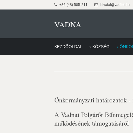
+36 (48) 505-211
hivatal@vadna.hu
VADNA
KEZDŐOLDAL
KÖZSÉG
ÖNKO
Önkormányzati határozatok -
A Vadnai Polgárőr Bűnmegelő
működésének támogatásáról