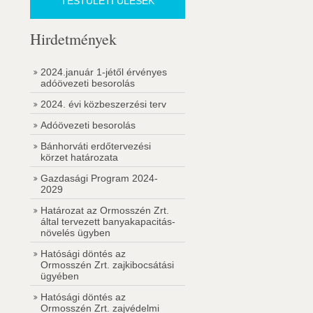
TESTÜLETI ÜLÉSEK
Hirdetmények
2024.január 1-jétől érvényes
adóövezeti besorolás
2024. évi közbeszerzési terv
Adóövezeti besorolás
Bánhorváti erdőtervezési
körzet határozata
Gazdasági Program 2024-
2029
Határozat az Ormosszén Zrt.
által tervezett banyakapacitás-
növelés ügyben
Hatósági döntés az
Ormosszén Zrt. zajkibocsátási
ügyében
Hatósági döntés az
Ormosszén Zrt. zajvédelmi