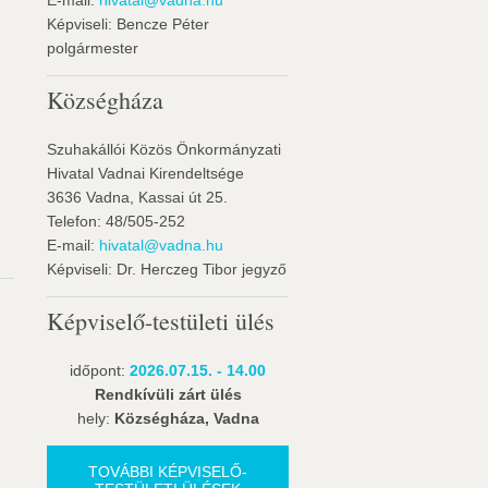
E-mail:
hivatal@vadna.hu
Képviseli: Bencze Péter
polgármester
Községháza
Szuhakállói Közös Önkormányzati
Hivatal Vadnai Kirendeltsége
3636 Vadna, Kassai út 25.
Telefon: 48/505-252
E-mail:
hivatal@vadna.hu
Képviseli: Dr. Herczeg Tibor jegyző
Képviselő-testületi ülés
időpont:
2026.07.15. - 14.00
Rendkívüli zárt ülés
hely:
Községháza, Vadna
TOVÁBBI KÉPVISELŐ-