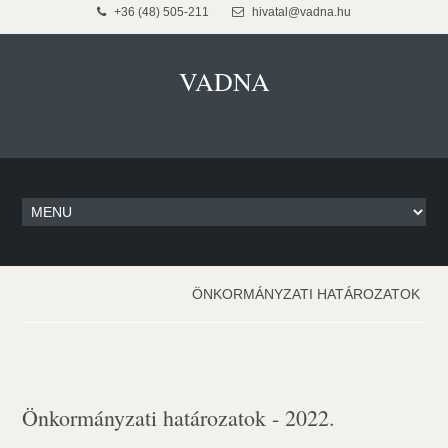
+36 (48) 505-211
hivatal@vadna.hu
VADNA
ÖNKORMÁNYZATI HATÁROZATOK
Önkormányzati határozatok - 2022.