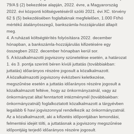
79/A § (2) bekezdése alapján, 2022. évre, a Magyarország
2022. évi központi költségvetéséről szóló 2021. évi XC. törvény
62 § (5) bekezdésében foglaltaknak megfelelően, 1.000 Ft/hó
mértékű átalányösszegű, bankszámla-hozzájárulást állapít
meg.
4. A ruházati költségtérítés folyósításra 2022. december
hónapban, a bankszámla-hozzájárulás kifizetésére egy
összegben 2022. december hónapban kerül sor.
5. A közalkalmazotti jogviszony szünetelése esetén, a határozat
1. és 3. pontja szerinti béren kívüli juttatás (továbbiakban:
juttatás) időarányos részére jogosult a közalkalmazott.
A közalkalmazotti jogviszony évközbeni keletkezése,
megszűnése esetén a juttatás időarányos részére jogosult a
közalkalmazott feltéve, hogy az önkormányzatnál, vagy az
önkormányzat által fenntartott intézménynél (továbbiakban:
önkormányzatnál) foglalkoztatott közalkalmazott a tárgyévben
legalább 6 havi jogviszonnyal rendelkezik az önkormányzatnál.
Az a közalkalmazott, aki a kifizetés időpontjában lemondási,
felmentési idejét tölti, a juttatásnak a jogviszony megszűnése
időpontjáig terjedő időarányos részére jogosult.