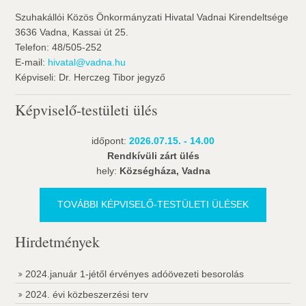
Szuhakállói Közös Önkormányzati Hivatal Vadnai Kirendeltsége
3636 Vadna, Kassai út 25.
Telefon: 48/505-252
E-mail:
hivatal@vadna.hu
Képviseli: Dr. Herczeg Tibor jegyző
Képviselő-testületi ülés
időpont:
2026.07.15. - 14.00
Rendkívüli zárt ülés
hely:
Községháza, Vadna
TOVÁBBI KÉPVISELŐ-TESTÜLETI ÜLÉSEK
Hirdetmények
2024.január 1-jétől érvényes adóövezeti besorolás
2024. évi közbeszerzési terv