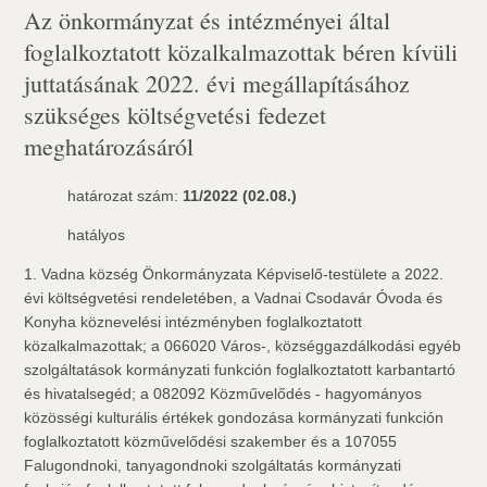
Az önkormányzat és intézményei által
foglalkoztatott közalkalmazottak béren kívüli
juttatásának 2022. évi megállapításához
szükséges költségvetési fedezet
meghatározásáról
határozat szám:
11/2022 (02.08.)
hatályos
1. Vadna község Önkormányzata Képviselő-testülete a 2022.
évi költségvetési rendeletében, a Vadnai Csodavár Óvoda és
Konyha köznevelési intézményben foglalkoztatott
közalkalmazottak; a 066020 Város-, községgazdálkodási egyéb
szolgáltatások kormányzati funkción foglalkoztatott karbantartó
és hivatalsegéd; a 082092 Közművelődés - hagyományos
közösségi kulturális értékek gondozása kormányzati funkción
foglalkoztatott közművelődési szakember és a 107055
Falugondnoki, tanyagondnoki szolgáltatás kormányzati