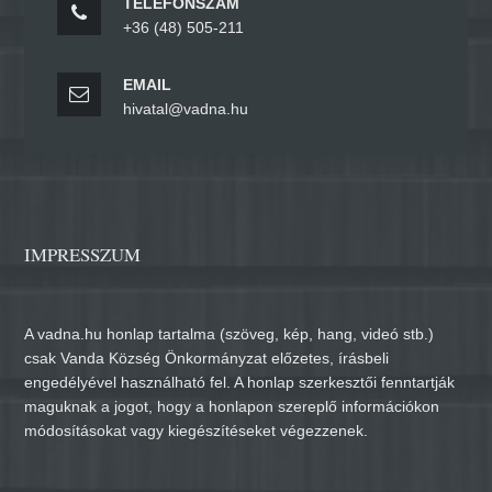
TELEFONSZÁM
+36 (48) 505-211
EMAIL
hivatal@vadna.hu
IMPRESSZUM
A vadna.hu honlap tartalma (szöveg, kép, hang, videó stb.)
csak Vanda Község Önkormányzat előzetes, írásbeli
engedélyével használható fel. A honlap szerkesztői fenntartják
maguknak a jogot, hogy a honlapon szereplő információkon
módosításokat vagy kiegészítéseket végezzenek.