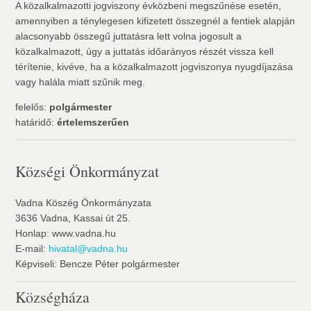
A közalkalmazotti jogviszony évközbeni megszűnése esetén,
amennyiben a ténylegesen kifizetett összegnél a fentiek alapján
alacsonyabb összegű juttatásra lett volna jogosult a
közalkalmazott, úgy a juttatás időarányos részét vissza kell
térítenie, kivéve, ha a közalkalmazott jogviszonya nyugdíjazása
vagy halála miatt szűnik meg.
felelős:
polgármester
határidő:
értelemszerűen
Községi Önkormányzat
Vadna Köszég Önkormányzata
3636 Vadna, Kassai út 25.
Honlap: www.vadna.hu
E-mail:
hivatal@vadna.hu
Képviseli: Bencze Péter polgármester
Községháza