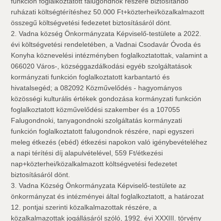
funkción foglalkoztatott falugondnok részére biztosítandó
ruházati költségtérítéshez 50.000 Ft+közterhei/közalkalmazott
összegű költségvetési fedezetet biztosításáról dönt.
2. Vadna község Önkormányzata Képviselő-testülete a 2022.
évi költségvetési rendeletében, a Vadnai Csodavár Óvoda és
Konyha köznevelési intézményben foglalkoztatottak, valamint a
066020 Város-, községgazdálkodási egyéb szolgáltatások
kormányzati funkción foglalkoztatott karbantartó és
hivatalsegéd; a 082092 Közművelődés - hagyományos
közösségi kulturális értékek gondozása kormányzati funkción
foglalkoztatott közművelődési szakember és a 107055
Falugondnoki, tanyagondnoki szolgáltatás kormányzati
funkción foglalkoztatott falugondnok részére, napi egyszeri
meleg étkezés (ebéd) étkezési napokon való igénybevételéhez
a napi térítési díj alapulvételével, 559 Ft/étkezési
nap+közterhei/közalkalmazott költségvetési fedezetet
biztosításáról dönt.
3. Vadna Község Önkormányzata Képviselő-testülete az
önkormányzat és intézményei által foglalkoztatott, a határozat
12. pontjai szerinti közalkalmazottak részére, a
közalkalmazottak jogállásáról szóló, 1992. évi XXXIII. törvény